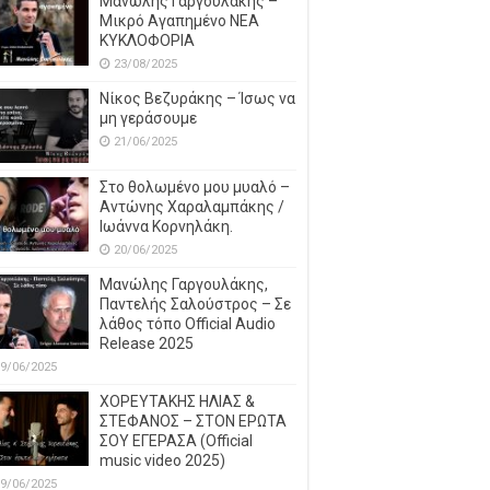
Μανώλης Γαργουλάκης –
Μικρό Αγαπημένο NEΑ
ΚΥΚΛΟΦΟΡΙΑ
23/08/2025
Νίκος Βεζυράκης – Ίσως να
μη γεράσουμε
21/06/2025
Στο θολωμένο μου μυαλό –
Αντώνης Χαραλαμπάκης /
Ιωάννα Κορνηλάκη.
20/06/2025
Μανώλης Γαργουλάκης,
Παντελής Σαλούστρος – Σε
λάθος τόπο Official Audio
Release 2025
9/06/2025
ΧΟΡΕΥΤΑΚΗΣ ΗΛΙΑΣ &
ΣΤΕΦΑΝΟΣ – ΣΤΟΝ ΕΡΩΤΑ
ΣΟΥ ΕΓΕΡΑΣΑ (Official
music video 2025)
9/06/2025