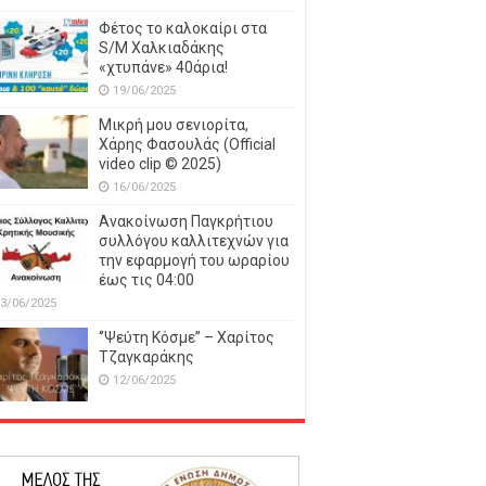
Φέτος το καλοκαίρι στα
S/M Χαλκιαδάκης
«χτυπάνε» 40άρια!
19/06/2025
Μικρή μου σενιορίτα,
Χάρης Φασουλάς (Official
video clip © 2025)
16/06/2025
Ανακοίνωση Παγκρήτιου
συλλόγου καλλιτεχνών για
την εφαρμογή του ωραρίου
έως τις 04:00
3/06/2025
‘’Ψεύτη Κόσμε’’ – Χαρίτος
Τζαγκαράκης
12/06/2025