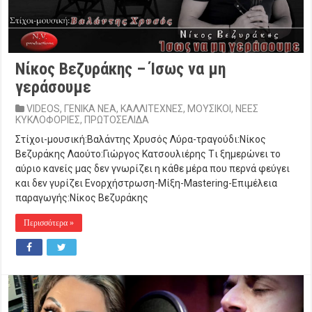
Νίκος Βεζυράκης – Ίσως να μη
γεράσουμε
VIDEOS
,
ΓΕΝΙΚΑ ΝΕΑ
,
ΚΑΛΛΙΤΕΧΝΕΣ
,
ΜΟΥΣΙΚΟΙ
,
ΝΕΕΣ
ΚΥΚΛΟΦΟΡΙΕΣ
,
ΠΡΩΤΟΣΕΛΙΔΑ
Στίχοι-μουσική:Βαλάντης Χρυσός Λύρα-τραγούδι:Νίκος
Βεζυράκης Λαούτο:Γιώργος Κατσουλιέρης Tι ξημερώνει το
αύριο κανείς μας δεν γνωρίζει η κάθε μέρα που περνά φεύγει
και δεν γυρίζει Ενορχήστρωση-Μίξη-Mastering-Eπιμέλεια
παραγωγής:Νίκος Βεζυράκης
Περισσότερα »