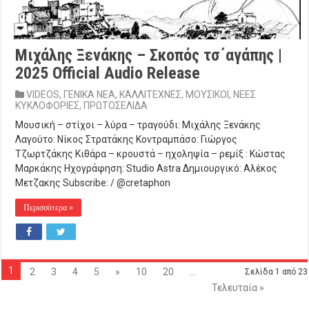
Μιχάλης Ξενάκης – Σκοπός τσ΄αγάπης |
2025 Official Audio Release
VIDEOS
,
ΓΕΝΙΚΑ ΝΕΑ
,
ΚΑΛΛΙΤΕΧΝΕΣ
,
ΜΟΥΣΙΚΟΙ
,
ΝΕΕΣ
ΚΥΚΛΟΦΟΡΙΕΣ
,
ΠΡΩΤΟΣΕΛΙΔΑ
Μουσική – στίχοι – λύρα – τραγούδι: Μιχάλης Ξενάκης
Λαγούτο: Νίκος Στρατάκης Κοντραμπάσο: Γιώργος
Τζωρτζάκης Κιθάρα – κρουστά – ηχοληψία – ρεμίξ : Κώστας
Μαρκάκης Ηχογράφηση: Studio Astra Δημιουργικό: Αλέκος
Μετζακης Subscribe: / @cretaphon
Περισσότερα »
1
2
3
4
5
»
10
20
...
Σελίδα 1 από 23
Τελευταία »