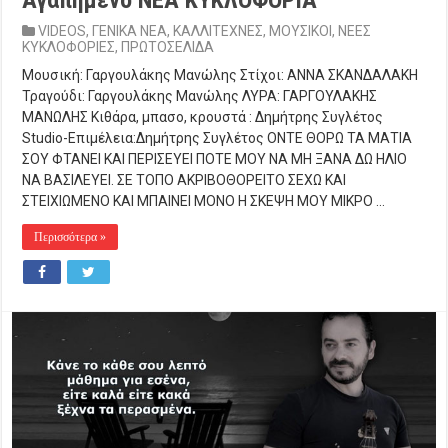
Αγαπημένο NEΑ ΚΥΚΛΟΦΟΡΙΑ
VIDEOS
,
ΓΕΝΙΚΑ ΝΕΑ
,
ΚΑΛΛΙΤΕΧΝΕΣ
,
ΜΟΥΣΙΚΟΙ
,
ΝΕΕΣ
ΚΥΚΛΟΦΟΡΙΕΣ
,
ΠΡΩΤΟΣΕΛΙΔΑ
Μουσική: Γαργουλάκης Μανώλης Στίχοι: ΑΝΝΑ ΣΚΑΝΔΑΛΑΚΗ
Τραγούδι: Γαργουλάκης Μανώλης ΛΥΡΑ: ΓΑΡΓΟΥΛΑΚΗΣ
ΜΑΝΩΛΗΣ Κιθάρα, μπασο, κρουστά : Δημήτρης Συγλέτος
Studio-Επιμέλεια:Δημήτρης Συγλέτος ΟΝΤΕ ΘΟΡΩ ΤΑ ΜΑΤΙΑ
ΣΟΥ ΦΤΑΝΕΙ ΚΑΙ ΠΕΡΙΣΕΥΕΙ ΠΟΤΕ ΜΟΥ ΝΑ ΜΗ ΞΑΝΑ ΔΩ ΗΛΙΟ
ΝΑ ΒΑΣΙΛΕΥΕΙ. ΣΕ ΤΟΠΟ ΑΚΡΙΒΟΘΟΡΕΙΤΟ ΣΕΧΩ ΚΑΙ
ΣΤΕΙΧΙΩΜΕΝΟ ΚΑΙ ΜΠΑΙΝΕΙ ΜΟΝΟ Η ΣΚΕΨΗ ΜΟΥ ΜΙΚΡΟ …
Περισσότερα »