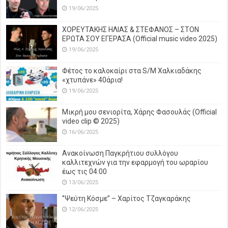
19/06/2025
ΧΟΡΕΥΤΑΚΗΣ ΗΛΙΑΣ & ΣΤΕΦΑΝΟΣ – ΣΤΟΝ
ΕΡΩΤΑ ΣΟΥ ΕΓΕΡΑΣΑ (Official music video 2025)
19/06/2025
Φέτος το καλοκαίρι στα S/M Χαλκιαδάκης
«χτυπάνε» 40άρια!
19/06/2025
Μικρή μου σενιορίτα, Χάρης Φασουλάς (Official
video clip © 2025)
16/06/2025
Ανακοίνωση Παγκρήτιου συλλόγου
καλλιτεχνών για την εφαρμογή του ωραρίου
έως τις 04:00
13/06/2025
‘’Ψεύτη Κόσμε’’ – Χαρίτος Τζαγκαράκης
12/06/2025