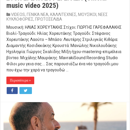
music video 2025)
VIDEOS
,
ΓΕΝΙΚΑ ΝΕΑ
,
ΚΑΛΛΙΤΕΧΝΕΣ
,
ΜΟΥΣΙΚΟΙ
,
ΝΕΕΣ
ΚΥΚΛΟΦΟΡΙΕΣ
,
ΠΡΩΤΟΣΕΛΙΔΑ
Μουσική: ΗΛΙΑΣ ΧΟΡΕΥΤΑΚΗΣ Στίχοι: ΓΙΩΡΓΗΣ ΓΑΡΕΦΑΛΑΚΗΣ
Βιολί-Τραγούδι: Ηλίας Χορευτάκης Τραγούδι: Στέφανος
Χορευτάκης Λαούτο – Μπάσο: Λευτέρης Στριλιγκάς Κιθάρα:
Διαμαντής Κοσιδεκάκης Κρουστά: Μανώλης Νικολουδάκης
Ηχοληψία: Γιώργος Σκαλίδης Μίξη ήχου-mastering-επιμέλεια
βίντεο: Μιχάλης Μαυράκης. MavrakiSound Recording Studio
Φίλοι μου γεια σας…. Σας παρουσιάζω ένα νέο τραγούδι μου
που έχω την χαρά να τραγουδώ …
Περισσότερα »