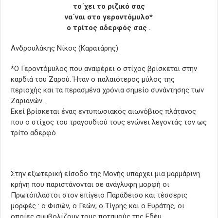
το΄χει το ριζικό σας
να΄ναι στο γεροντόμυλο*
ο τρίτος αδερφός σας .
Ανδρουλάκης Νίκος (Καρατάρης)
*Ο Γεροντόμυλος που αναφέρει ο στίχος βρίσκεται στην
καρδιά του Ζαρού. Ήταν ο παλαιότερος μύλος της
περιοχής και τα περασμένα χρόνια σημείο συνάντησης των
Ζαριανών.
Εκεί βρίσκεται ένας εντυπωσιακός αιωνόβιος πλάτανος
που ο στίχος του τραγουδιού τους ενώνει λεγοντάς τον ως
τρίτο αδερφό.
Στην εξωτερική είσοδο της Μονής υπάρχει μια μαρμάρινη
κρήνη που παριστάνονται σε ανάγλυφη μορφή οι
Πρωτόπλαστοι στον επίγειο Παράδεισο και τέσσερις
μορφές : ο Φισών, ο Γεών, ο Τίγρης και ο Ευράτης, οι
οποίες συμβολίζουν τους ποταμούς της Εδέμ.