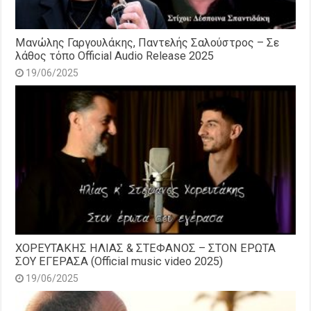
Μανώλης Γαργουλάκης, Παντελής Σαλούστρος – Σε
λάθος τόπο Official Audio Release 2025
19/06/2025
ΧΟΡΕΥΤΑΚΗΣ ΗΛΙΑΣ & ΣΤΕΦΑΝΟΣ – ΣΤΟΝ ΕΡΩΤΑ
ΣΟΥ ΕΓΕΡΑΣΑ (Official music video 2025)
19/06/2025