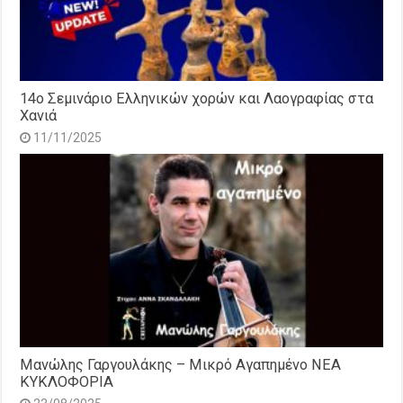
14o Σεμινάριο Ελληνικών χορών και Λαογραφίας στα
Χανιά
11/11/2025
Μανώλης Γαργουλάκης – Μικρό Αγαπημένο NEΑ
ΚΥΚΛΟΦΟΡΙΑ