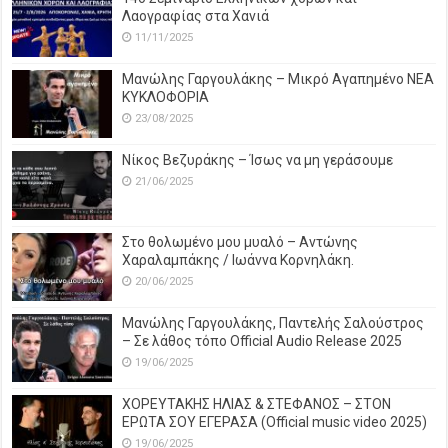
Λαογραφίας στα Χανιά
11/11/2025
Μανώλης Γαργουλάκης – Μικρό Αγαπημένο NEΑ
ΚΥΚΛΟΦΟΡΙΑ
23/08/2025
Νίκος Βεζυράκης – Ίσως να μη γεράσουμε
21/06/2025
Στο θολωμένο μου μυαλό – Αντώνης
Χαραλαμπάκης / Ιωάννα Κορνηλάκη.
20/06/2025
Μανώλης Γαργουλάκης, Παντελής Σαλούστρος
– Σε λάθος τόπο Official Audio Release 2025
19/06/2025
ΧΟΡΕΥΤΑΚΗΣ ΗΛΙΑΣ & ΣΤΕΦΑΝΟΣ – ΣΤΟΝ
ΕΡΩΤΑ ΣΟΥ ΕΓΕΡΑΣΑ (Official music video 2025)
19/06/2025