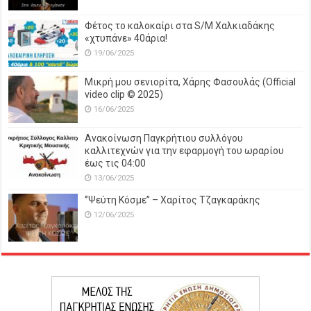
Φέτος το καλοκαίρι στα S/M Χαλκιαδάκης
«χτυπάνε» 40άρια!
19/06/2025
Μικρή μου σενιορίτα, Χάρης Φασουλάς (Official
video clip © 2025)
16/06/2025
Ανακοίνωση Παγκρήτιου συλλόγου
καλλιτεχνών για την εφαρμογή του ωραρίου
έως τις 04:00
13/06/2025
‘’Ψεύτη Κόσμε’’ – Χαρίτος Τζαγκαράκης
12/06/2025