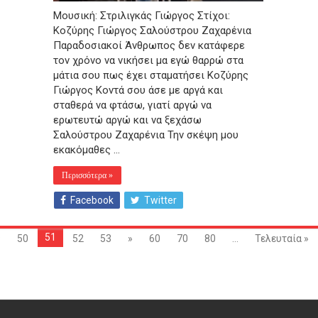
Μουσική: Στριλιγκάς Γιώργος Στίχοι:
Κοζύρης Γιώργος Σαλούστρου Ζαχαρένια
Παραδοσιακοί Άνθρωπος δεν κατάφερε
τον χρόνο να νικήσει μα εγώ θαρρώ στα
μάτια σου πως έχει σταματήσει Κοζύρης
Γιώργος Κοντά σου άσε με αργά και
σταθερά να φτάσω, γιατί αργώ να
ερωτευτώ αργώ και να ξεχάσω
Σαλούστρου Ζαχαρένια Την σκέψη μου
εκακόμαθες …
Περισσότερα »
Facebook
Twitter
51
9
50
52
53
»
60
70
80
...
Τελευταία »