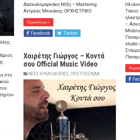
Δασκαλομαρκάκη Μίξη – Mastering:
Ηλιάνν
Αντρέας Μπικάκης ΟΡΧΗΣΤΡΙΚΟ
Τάσος 
ηλεκτρ
Περισσότερα »
– Ασκο
Μπάσο 
Facebook
Twitter
Παναγ
όλης :
studio
Στάυρο
Χαιρέτης Γιώργος – Κοντά
Μάριος
Παναγ
ς :
σου Official Music Video
Περισσ
ΝΕΕΣ ΚΥΚΛΟΦΟΡΙΕΣ
,
ΠΡΩΤΟΣΕΛΙΔΑ
λη στο
Fac
ακού
τον
τηρίου