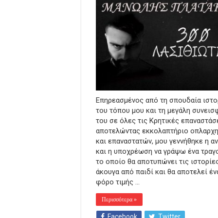
Επηρεασμένος από τη σπουδαία ιστο
του τόπου μου και τη μεγάλη συνεισ
του σε όλες τις Κρητικές επαναστάσ
αποτελώντας εκκολαπτήριο οπλαρχ
και επαναστατών, μου γεννήθηκε η α
και η υποχρέωση να γράψω ένα τραγ
το οποίο θα αποτυπώνει τις ιστορίε
άκουγα από παιδί και θα αποτελεί έν
φόρο τιμής …
Περισσότερα »
Facebook
Twitter