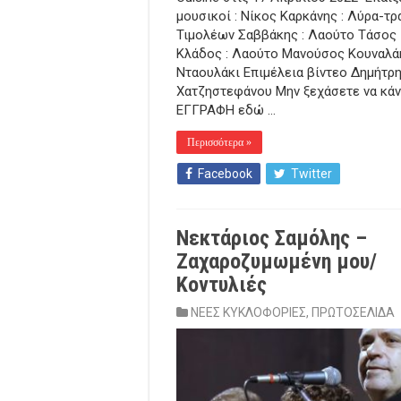
μουσικοί : Νίκος Καρκάνης : Λύρα-τρ
Τιμολέων Σαββάκης : Λαούτο Τάσος
Κλάδος : Λαούτο Μανούσος Κουναλάκ
Νταουλάκι Επιμέλεια βίντεο Δημήτρ
Χατζηστεφάνου Μην ξεχάσετε να κά
ΕΓΓΡΑΦΗ εδώ …
Περισσότερα »
Facebook
Twitter
Νεκτάριος Σαμόλης –
Ζαχαροζυμωμένη μου/
Κοντυλιές
ΝΕΕΣ ΚΥΚΛΟΦΟΡΙΕΣ
,
ΠΡΩΤΟΣΕΛΙΔΑ