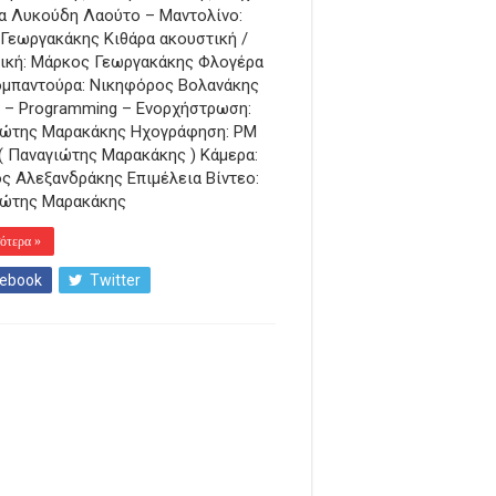
α Λυκούδη Λαούτο – Μαντολίνο:
Γεωργακάκης Κιθάρα ακουστική /
ική: Μάρκος Γεωργακάκης Φλογέρα
μπαντούρα: Νικηφόρος Βολανάκης
– Programming – Ενορχήστρωση:
ιώτης Μαρακάκης Ηχογράφηση: PM
 ( Παναγιώτης Μαρακάκης ) Κάμερα:
ς Αλεξανδράκης Επιμέλεια Βίντεο:
ιώτης Μαρακάκης
ότερα »
ebook
Twitter