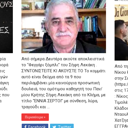
ρία
Από σήμερα Δευτέρα ακούτε αποκλειστικά
φορά
το “Φεγγάρι ξόμπλι” του Σήφη Λεκάκη .
Από τη
εις
ΣΥΝΤΟΝΙΣΤΕΙΤΕ ΚΙ ΑΚΟΥΣΤΕ ΤΟ Το κομμάτι
Νίκου 
ηγών
αυτό είναι δείγμα από τα 9 που
στην Σ
νάγκη
περιλαμβάνει μία καινούργια προσωπική
(https
ούδι
δουλειά, του ομότιμου καθηγητή του Παν/
στις 1
ς που
μίου Κρήτης Σήφη Λεκάκη από το Κλήμα, με
: Νίκο
α
τίτλο “ΕΝΝΙΑ ΣΕΡΤΟΙ” με σύνθεση, λύρα,
Τιμολέ
τραγούδι και …
Κλάδος
Νταουλ
Περισσότερα »
Χατζησ
ΕΓΓΡΑ
Facebook
Twitter