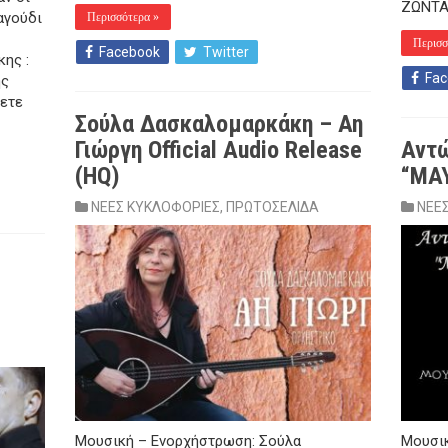
ΖΩΝΤΑ
αγούδι
Περισσότερα »
Περισσ
Facebook
Twitter
ης :
Fac
ης
νετε
Σούλα Δασκαλομαρκάκη – Αη
Γιώργη Official Audio Release
Αντώ
(HQ)
“ΜΑ
ΝΕΕΣ ΚΥΚΛΟΦΟΡΙΕΣ
,
ΠΡΩΤΟΣΕΛΙΔΑ
ΝΕΕ
Μουσική – Ενορχήστρωση: Σούλα
Μουσικ