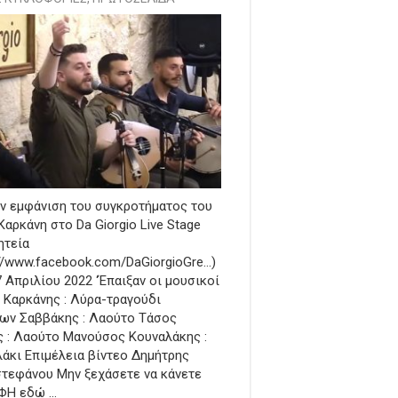
ν εμφάνιση του συγκροτήματος του
Καρκάνη στο Da Giorgio Live Stage
ητεία
://www.facebook.com/DaGiorgioGre…)
7 Απριλίου 2022 ‘Έπαιξαν οι μουσικοί
ς Καρκάνης : Λύρα-τραγούδι
ων Σαββάκης : Λαούτο Τάσος
 : Λαούτο Μανούσος Κουναλάκης :
άκι Επιμέλεια βίντεο Δημήτρης
τεφάνου Μην ξεχάσετε να κάνετε
ΦΗ εδώ …