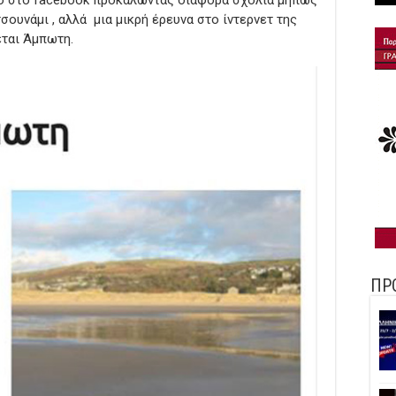
eo στο facebook προκαλώντας διάφορα σχόλια μήπως
σουνάμι , αλλά μια μικρή έρευνα στο ίντερνετ της
εται Άμπωτη.
ΠΡ