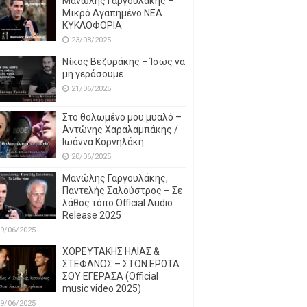
Μανώλης Γαργουλάκης –
Μικρό Αγαπημένο NEΑ
ΚΥΚΛΟΦΟΡΙΑ
23/08/2025
Νίκος Βεζυράκης – Ίσως να
μη γεράσουμε
21/06/2025
Στο θολωμένο μου μυαλό –
Αντώνης Χαραλαμπάκης /
Ιωάννα Κορνηλάκη.
20/06/2025
Μανώλης Γαργουλάκης,
Παντελής Σαλούστρος – Σε
λάθος τόπο Official Audio
Release 2025
9/06/2025
ΧΟΡΕΥΤΑΚΗΣ ΗΛΙΑΣ &
ΣΤΕΦΑΝΟΣ – ΣΤΟΝ ΕΡΩΤΑ
ΣΟΥ ΕΓΕΡΑΣΑ (Official
music video 2025)
9/06/2025