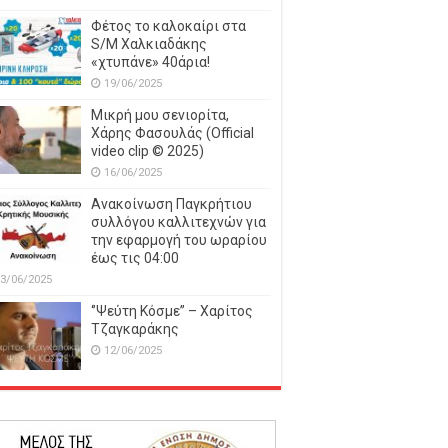
Φέτος το καλοκαίρι στα
S/M Χαλκιαδάκης
«χτυπάνε» 40άρια!
19/06/2025
Μικρή μου σενιορίτα,
Χάρης Φασουλάς (Official
video clip © 2025)
16/06/2025
Ανακοίνωση Παγκρήτιου
συλλόγου καλλιτεχνών για
την εφαρμογή του ωραρίου
έως τις 04:00
3/06/2025
‘’Ψεύτη Κόσμε’’ – Χαρίτος
Τζαγκαράκης
12/06/2025