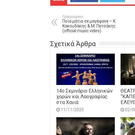
Προηγούμενο
Ποια μάτια σε μαγέψανε – Κ.
Κακουδάκης & Μ. Πετσάκης
(official music video)
Σχετικά Άρθρα
14o Σεμινάριο Ελληνικών
ΘΕΑΤ
χορών και Λαογραφίας
“ΚΑΠ
στα Χανιά
ΕΛΕΥΘ
11/11/2025
02/0