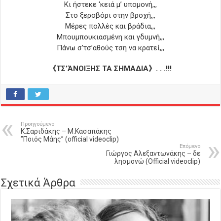
Κι ήστεκε ‘κειά μ’ υπομονή,,,
Στο ξεροβόρι στην βροχή,,,
Μέρες πολλές και βράδια,,,
Μπουμπουκιασμένη και γδυμνή,,,
Πάνω σ’τσ’αθούς τση να κρατεί,,,
《ΤΣ’ΆΝΟΙΞΗΣ ΤΑ ΣΗΜΑΔΙΑ》. . .!!!
Προηγούμενο
Κ.Σαριδάκης – Μ.Κασαπάκης
”Ποιός Μάης” (official videoclip)
Επόμενο
Γιώργος Αλεξαντωνάκης – δε
λησμονώ (Official videoclip)
Σχετικά Άρθρα