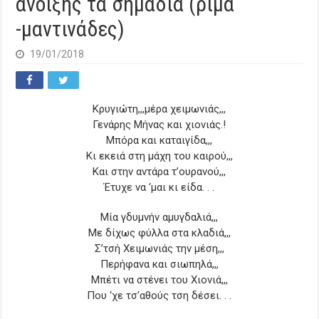
άνοιξης τα σημάδια (ρίμα
-μαντινάδες)
19/01/2018
Κρυγιώτη,,,μέρα χειμωνιάς,,,
Γενάρης Μήνας και χιονιάς.!
Μπόρα και καταιγίδα,,,
Κι εκειά στη μάχη του καιρού,,,
Και στην αντάρα τ’ουρανού,,,
Έτυχε να ‘μαι κι είδα. . .
Μία γδυμνήν αμυγδαλιά,,,
Με δίχως φύλλα στα κλαδιά,,,
Σ’τσή Χειμωνιάς την μέση,,,
Περήφανα και σιωπηλά,,,
Μπέτι να στένει του Χιονιά,,,
Που ‘χε τσ’αθούς τση δέσει. . .