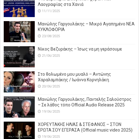
Λαογραφίας στα Χανιά
11/11/2025
Μανώλης Γαργουλάκης – Μικρό Αγαπημένο NEΑ
ΚΥΚΛΟΦΟΡΙΑ
23/08/2025
Νίκος Βεζυράκης – Ίσως να μη γεράσουμε
21/06/2025
Στο θολωμένο μου μυαλό – Αντώνης
Χαραλαμπάκης / Ιωάννα Κορνηλάκη.
20/06/2025
Μανώλης Γαργουλάκης, Παντελής Σαλούστρος
– Σε λάθος τόπο Official Audio Release 2025
19/06/2025
ΧΟΡΕΥΤΑΚΗΣ ΗΛΙΑΣ & ΣΤΕΦΑΝΟΣ – ΣΤΟΝ
ΕΡΩΤΑ ΣΟΥ ΕΓΕΡΑΣΑ (Official music video 2025)
19/06/2025