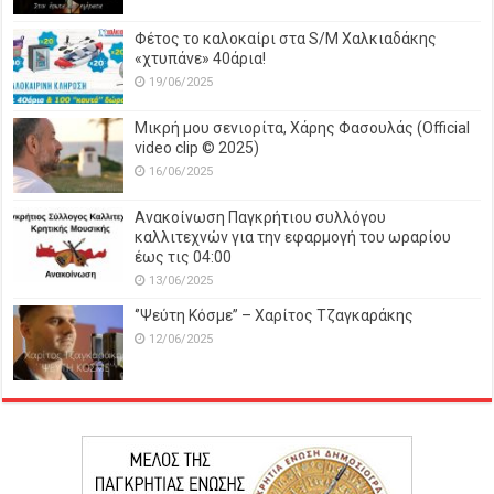
Φέτος το καλοκαίρι στα S/M Χαλκιαδάκης
«χτυπάνε» 40άρια!
19/06/2025
Μικρή μου σενιορίτα, Χάρης Φασουλάς (Official
video clip © 2025)
16/06/2025
Ανακοίνωση Παγκρήτιου συλλόγου
καλλιτεχνών για την εφαρμογή του ωραρίου
έως τις 04:00
13/06/2025
‘’Ψεύτη Κόσμε’’ – Χαρίτος Τζαγκαράκης
12/06/2025