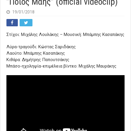
”Ποιός Μάης” (official videoclip)
19/01/2018
Στίχοι: Μιχάλης Λουλάκης – Μουσική: Μπάμπης Κασαπάκης
Λύρα-τραγούδι: Kώστας Σαριδάκης
Λαούτο: Μπάμπης Κασαπάκης
Κιθάρα: Δημήτρης Παπουτσάκης
Μπάσο-ηχοληψία-επιμέλεια βίντεο: Μιχάλης Μαυράκης