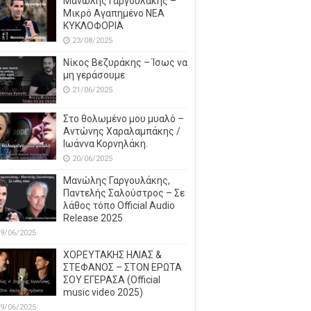
Μανώλης Γαργουλάκης –
Μικρό Αγαπημένο NEΑ
ΚΥΚΛΟΦΟΡΙΑ
23/08/2025
Νίκος Βεζυράκης – Ίσως να
μη γεράσουμε
21/06/2025
Στο θολωμένο μου μυαλό –
Αντώνης Χαραλαμπάκης /
Ιωάννα Κορνηλάκη.
20/06/2025
Μανώλης Γαργουλάκης,
Παντελής Σαλούστρος – Σε
λάθος τόπο Official Audio
Release 2025
9/06/2025
ΧΟΡΕΥΤΑΚΗΣ ΗΛΙΑΣ &
ΣΤΕΦΑΝΟΣ – ΣΤΟΝ ΕΡΩΤΑ
ΣΟΥ ΕΓΕΡΑΣΑ (Official
music video 2025)
9/06/2025