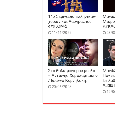
14o Σεμινάριο Ελληνικών
Μανώλ
χορών και Λαογραφίας
Μικρό
στα Χανιά
ΚΥΚΛ
11/11/2025
23/0
Στο θολωμένο μου μυαλό
Μανώλ
– Αντώνης Χαραλαμπάκης
Παντε
/ Ιωάννα Κορνηλάκη.
Σε λάθ
Audio 
20/06/2025
19/0