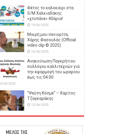
Φέτος το καλοκαίρι στα
S/M Χαλκιαδάκης
«χτυπάνε» 40άρια!
19/06/2025
Μικρή μου σενιορίτα,
Χάρης Φασουλάς (Official
video clip © 2025)
16/06/2025
Ανακοίνωση Παγκρήτιου
συλλόγου καλλιτεχνών για
την εφαρμογή του ωραρίου
έως τις 04:00
3/06/2025
‘’Ψεύτη Κόσμε’’ – Χαρίτος
Τζαγκαράκης
12/06/2025