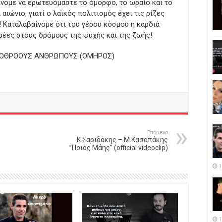
ίνομε να ερωτευόμαστε το όμορφο, το ωραίο και το
 αιώνιο, γιατί ο λαϊκός πολιτισμός έχει τις ρίζες
! Καταλαβαίνομε ότι του γέρου κόσμου η καρδιά
αρέες στους δρόμους της ψυχής και της ζωής!
ΛΟΘΡΟΟΥΣ ΑΝΘΡΩΠΟΥΣ (ΟΜΗΡΟΣ)
Επόμενο
Κ.Σαριδάκης – Μ.Κασαπάκης
”Ποιός Μάης” (official videoclip)
1
1