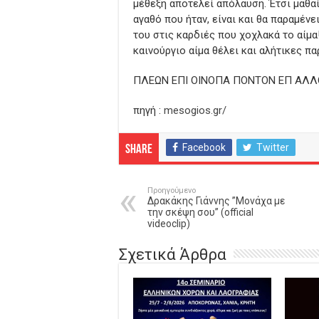
μέθεξη αποτελεί απόλαυση. Έτσι μαθα
αγαθό που ήταν, είναι και θα παραμένει
του στις καρδιές που χοχλακά το αίμα
καινούργιο αίμα θέλει και αλήτικες π
ΠΛΕΩΝ ΕΠΙ ΟΙΝΟΠΑ ΠΟΝΤΟΝ ΕΠ ΑΛ
πηγή :
mesogios.gr/
Facebook
Twitter
Share
Προηγούμενο
Δρακάκης Γιάννης ”Μονάχα με
την σκέψη σου” (official
videoclip)
Σχετικά Άρθρα