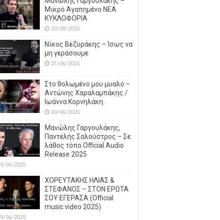
Μανώλης Γαργουλάκης –
Μικρό Αγαπημένο NEΑ
ΚΥΚΛΟΦΟΡΙΑ
23/08/2025
Νίκος Βεζυράκης – Ίσως να
μη γεράσουμε
21/06/2025
Στο θολωμένο μου μυαλό –
Αντώνης Χαραλαμπάκης /
Ιωάννα Κορνηλάκη.
20/06/2025
Μανώλης Γαργουλάκης,
Παντελής Σαλούστρος – Σε
λάθος τόπο Official Audio
Release 2025
9/06/2025
ΧΟΡΕΥΤΑΚΗΣ ΗΛΙΑΣ &
ΣΤΕΦΑΝΟΣ – ΣΤΟΝ ΕΡΩΤΑ
ΣΟΥ ΕΓΕΡΑΣΑ (Official
music video 2025)
9/06/2025