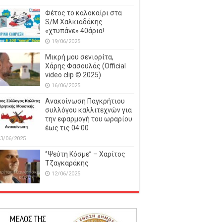
Φέτος το καλοκαίρι στα
S/M Χαλκιαδάκης
«χτυπάνε» 40άρια!
19/06/2025
Μικρή μου σενιορίτα,
Χάρης Φασουλάς (Official
video clip © 2025)
16/06/2025
Ανακοίνωση Παγκρήτιου
συλλόγου καλλιτεχνών για
την εφαρμογή του ωραρίου
έως τις 04:00
3/06/2025
‘’Ψεύτη Κόσμε’’ – Χαρίτος
Τζαγκαράκης
12/06/2025