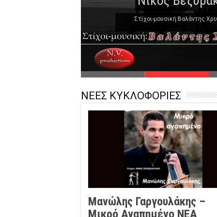
Νίκος Βεζυράκ
Στίχοι-μουσική:Βαλάντης Χρ
ΝΕΕΣ ΚΥΚΛΟΦΟΡΙΕΣ
Μανώλης Γαργουλάκης –
Μικρό Αγαπημένο NEΑ