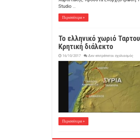
Studio …
Περισσότερα »
Το ελληνικό χωριό Ταρτου
Κρητική διάλεκτο
στο
16/10/2017
Δεν επιτρέπεται σχολιασμός
Το
ελλη
χωρ
Ταρ
στην
Συρ
που
μιλο
την
Κρη
διάλ
Περισσότερα »