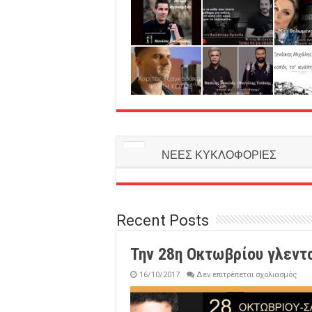
ΝΕΕΣ ΚΥΚΛΟΦΟΡΙΕΣ
Recent Posts
Την 28η Οκτωβρίου γλεντ
στο
16/10/2017
Δεν επιτρέπεται σχολιασμός
Την
28η
Οκτ
γλε