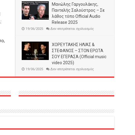
Μανώλης Γαργουλάκης,
μυαλό
–
Παντελής Σαλούστρος – Σε
Αντώνης
στο
ς
Χαραλαμπάκης
λάθος τόπο Official Audio
Μανώλης
/
:
Γαργουλάκης
Release 2025
Ιωάννα
–
Κορνηλάκη.
στο
19/06/2025
Δεν επιτρέπεται σχολιασμός
Μικρό
Μανώλης
Αγαπημένο
Γαργουλάκης,
NEΑ
ο,
Παντελής
ΚΥΚΛΟΦΟΡΙΑ
ΧΟΡΕΥΤΑΚΗΣ ΗΛΙΑΣ &
Σαλούστρος
–
ΣΤΕΦΑΝΟΣ – ΣΤΟΝ ΕΡΩΤΑ
Σε
λάθος
ΣΟΥ ΕΓΕΡΑΣΑ (Official music
τόπο
video 2025)
Official
Audio
στο
19/06/2025
Δεν επιτρέπεται σχολιασμός
Release
ΧΟΡΕΥΤΑΚΗΣ
2025
ΗΛΙΑΣ
&
ΣΤΕΦΑΝΟΣ
–
ΣΤΟΝ
ΕΡΩΤΑ
ΣΟΥ
ΕΓΕΡΑΣΑ
(Official
music
video
2025)