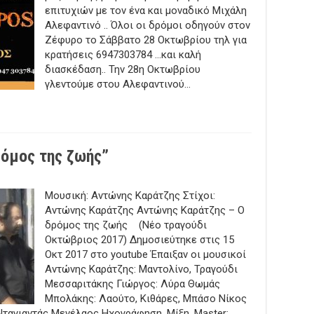
επιτυχιών με τον ένα και μοναδικό Μιχάλη
φαντινού
Αλεφαντινό .. Όλοι οι δρόμοι οδηγούν στον
Ζέφυρο το Σάββατο 28 Οκτωβρίου τηλ για
κρατήσεις 6947303784 …και καλή
διασκέδαση.. Την 28η Οκτωβρίου
γλεντούμε στου Αλεφαντινού…
ρόμος της ζωής”
ώνης
Μουσική: Αντώνης Καράτζης Στίχοι:
άτζης
Αντώνης Καράτζης Αντώνης Καράτζης – O
μος
δρόμος της ζωής (Νέο τραγούδι
Οκτώβριος 2017) Δημοσιεύτηκε στις 15
ς”
Οκτ 2017 στο youtube Έπαιξαν οι μουσικοί
Αντώνης Καράτζης: Μαντολίνο, Τραγούδι
Μεσσαριτάκης Γιώργος: Λύρα Θωμάς
Μπολάκης: Λαούτο, Κιθάρες, Μπάσο Νίκος
ταγιαντάς Μενέλαος Ηχογράφηση, Μίξη, Master: