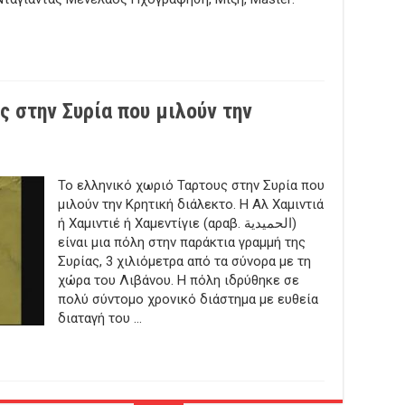
ς στην Συρία που μιλούν την
Το ελληνικό χωριό Ταρτους στην Συρία που
νικό
ιό
μιλούν την Κρητική διάλεκτο. H Αλ Χαμιντιά
τους
ή Χαμιντιέ ή Χαμεντίγιε (αραβ. الحميدية)
ία
είναι μια πόλη στην παράκτια γραμμή της
ύν
Συρίας, 3 χιλιόμετρα από τα σύνορα με τη
τική
χώρα του Λιβάνου. Η πόλη ιδρύθηκε σε
εκτο
πολύ σύντομο χρονικό διάστημα με ευθεία
διαταγή του …