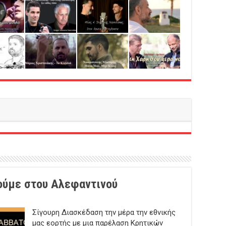
ούμε στου Αλεφαντινού
Σίγουρη Διασκέδαση την μέρα την εθνικής
ωβρίου
μας εορτής με μια παρέλαση Κρητικών
ντούμε