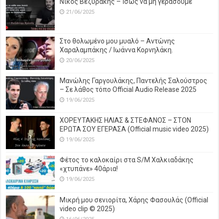
Νίκος Βεζυράκης – Ίσως να μη γεράσουμε
21/06/2025
Στο θολωμένο μου μυαλό – Αντώνης
Χαραλαμπάκης / Ιωάννα Κορνηλάκη.
20/06/2025
Μανώλης Γαργουλάκης, Παντελής Σαλούστρος
– Σε λάθος τόπο Official Audio Release 2025
19/06/2025
ΧΟΡΕΥΤΑΚΗΣ ΗΛΙΑΣ & ΣΤΕΦΑΝΟΣ – ΣΤΟΝ
ΕΡΩΤΑ ΣΟΥ ΕΓΕΡΑΣΑ (Official music video 2025)
19/06/2025
Φέτος το καλοκαίρι στα S/M Χαλκιαδάκης
«χτυπάνε» 40άρια!
19/06/2025
Μικρή μου σενιορίτα, Χάρης Φασουλάς (Official
video clip © 2025)