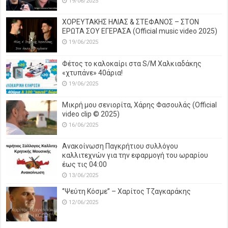
19/06/2025
ΧΟΡΕΥΤΑΚΗΣ ΗΛΙΑΣ & ΣΤΕΦΑΝΟΣ – ΣΤΟΝ
ΕΡΩΤΑ ΣΟΥ ΕΓΕΡΑΣΑ (Official music video 2025)
19/06/2025
Φέτος το καλοκαίρι στα S/M Χαλκιαδάκης
«χτυπάνε» 40άρια!
19/06/2025
Μικρή μου σενιορίτα, Χάρης Φασουλάς (Official
video clip © 2025)
16/06/2025
Ανακοίνωση Παγκρήτιου συλλόγου
καλλιτεχνών για την εφαρμογή του ωραρίου
έως τις 04:00
13/06/2025
‘’Ψεύτη Κόσμε’’ – Χαρίτος Τζαγκαράκης
12/06/2025