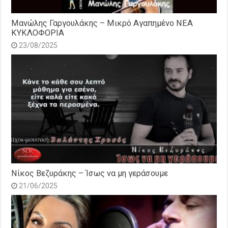
Μανώλης Γαργουλάκης – Μικρό Αγαπημένο NEΑ
ΚΥΚΛΟΦΟΡΙΑ
23/08/2025
Νίκος Βεζυράκης – Ίσως να μη γεράσουμε
21/06/2025