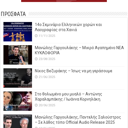
ΠΡΟΣΦΑΤΑ
14o Σεμινάριο Ελληνικών χορών και
Λαογραφίας στα Χανιά
11/11/2025
Μανώλης Γαργουλάκης – Μικρό Αγαπημένο NEΑ
ΚΥΚΛΟΦΟΡΙΑ
23/08/2025
Νίκος Βεζυράκης – Ίσως να μη γεράσουμε
21/06/2025
Στο θολωμένο μου μυαλό – Αντώνης
Χαραλαμπάκης / Ιωάννα Κορνηλάκη.
20/06/2025
Μανώλης Γαργουλάκης, Παντελής Σαλούστρος
– Σε λάθος τόπο Official Audio Release 2025