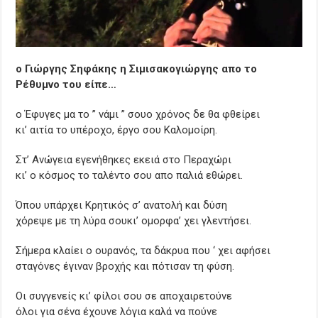
ο Γιώργης Σηφάκης η Σιμισακογιώργης απο το
Ρέθυμνο του είπε…
ο Έφυγες μα το ” νάμι ” σουο χρόνος δε θα φθείρει
κι’ αιτία το υπέροχο, έργο σου Καλομοίρη.
Στ’ Ανώγεια εγενήθηκες εκειά στο Περαχώρι
κι’ ο κόσμος το ταλέντο σου απο παλιά εθώρει.
Όπου υπάρχει Κρητικός σ’ ανατολή και δύση
χόρεψε με τη λύρα σουκι’ ομορφα’ χει γλεντήσει.
Σήμερα κλαίει ο ουρανός, τα δάκρυα που ‘ χει αφήσει
σταγόνες έγιναν βροχής και πότισαν τη φύση.
Οι συγγενείς κι’ φίλοι σου σε αποχαιρετούνε
όλοι για σένα έχουνε λόγια καλά να πούνε