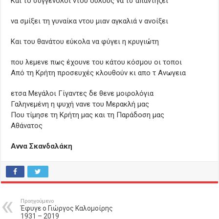
Και το συγγενολόι ντου ουλους να τσ απαντήξει
να σμίξει τη γυναίκα ντου μιαν αγκαλιά ν ανοίξει
Και του θανάτου εύκολα να φύγει η κρυγιώτη
που λεμενε πως έχουνε του κάτου κόσμου οι τοποι
Από τη Κρήτη προσευχές κλουθούν κι απο τ Ανωγεια
ετσα Μεγάλοι Γίγαντες δε θενε μοιρολόγια
Γαληνεμένη η ψυχή νανε του Μερακλή μας
Που τίμησε τη Κρήτη μας και τη Παράδοση μας
Αθάνατος
Αννα Σκανδαλάκη
Προηγούμενο
Έφυγε ο Γιώργος Καλομοίρης
1931 – 2019