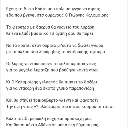
Εχεις το δικιο Κρήτη μου πάλι μουγγρα να σιρεις
εδα πού βγενει στσ ουρανους Ο Γιώργης Καλομοιρης
Το φερετρό με δάκρυα θα γρανεις του λυράρη
Κι ένα κλαδί βασιλικό τσ αγάπη σου θα πάρει
Να το κρατεί στον ουρανό μ?αυτό να δώσει γνωρα
με τσ αλλού σου λυράρηδες τσ αντάμωσης την ωρα
Οι λύρες να ντακαρουνε το καλόσωρισμα ντως
για το μεγάλο λυρατζη που βρέθηκε κοντά ντως
Κι Ο Καλομοίρης γελαστός θα πιάσει το δοξάρι
για να ντακαρη ένα σκοπό γλυκό παραπονιάρη
Και θα στηθεί τρικουβερτο γλέντι και φαγοποτι
Την όψη ντως ν? αλλάξουμε του κάτου κόσμου οι τοποι
Καλό ταξίδι μερακλή ευχή και προσευχή μας
Και θασαι πάντα Αθάνατος μέσα στη θύμηση μας