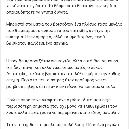
να κάνει κάτι γι’αυτό. Το θέαμα αυτό θα έκανε την καρδιά
οποιουδήποτε να χτυπά δυνατά.
Μπροστά στα μάτια του βρισκόταν ένα πλάσμα τόσο μεγάλο
που θα μπορούσε εύκολα να του επιτεθεί, αν είχε την
ευκαιρία. Ήταν όμορφο, αλλά και φοβισμένο, αφού
βρισκόταν παγιδευμένο άσχημα.
Η παγίδα προοριζόταν για κογιότ, αλλά αυτό δεν σημαίνει
ότι δεν πιάνει και άλλα ζώα, όπως αυτός ο λύκος.
Δυστυχώς, ο λύκος βρισκόταν στο λάθος μέρος την λάθος
στιγμή. Παρ’όλο που ο άντρας ήταν πρόθυμος να τον
βοηθήσει, ήξερε ότι ήταν επικίνδυνο να πλησιάσει πολύ.
Πρώτα έπρεπε να σκεφτεί ένα σχέδιο. Αυτό που είχε
περισσότερη σημασία ήταν όχι μόνο να ελευθερώσει τον
λύκο, αλλά ταυτόχρονα να παραμείνει και ο ίδιος ασφαλής.
Τότε του ήρθε στο μυαλό μια απλή λύση. Πήρε ένα μεγάλο