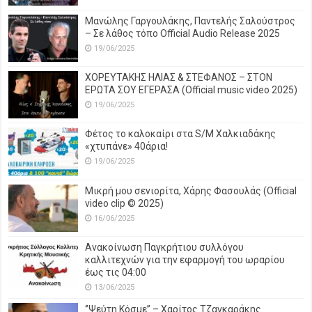
Μανώλης Γαργουλάκης, Παντελής Σαλούστρος
– Σε λάθος τόπο Official Audio Release 2025
19/06/2025
ΧΟΡΕΥΤΑΚΗΣ ΗΛΙΑΣ & ΣΤΕΦΑΝΟΣ – ΣΤΟΝ
ΕΡΩΤΑ ΣΟΥ ΕΓΕΡΑΣΑ (Official music video 2025)
19/06/2025
Φέτος το καλοκαίρι στα S/M Χαλκιαδάκης
«χτυπάνε» 40άρια!
19/06/2025
Μικρή μου σενιορίτα, Χάρης Φασουλάς (Official
video clip © 2025)
16/06/2025
Ανακοίνωση Παγκρήτιου συλλόγου
καλλιτεχνών για την εφαρμογή του ωραρίου
έως τις 04:00
13/06/2025
‘’Ψεύτη Κόσμε’’ – Χαρίτος Τζαγκαράκης