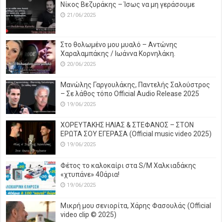
Νίκος Βεζυράκης – Ίσως να μη γεράσουμε
21/06/2025
Στο θολωμένο μου μυαλό – Αντώνης
Χαραλαμπάκης / Ιωάννα Κορνηλάκη.
20/06/2025
Μανώλης Γαργουλάκης, Παντελής Σαλούστρος
– Σε λάθος τόπο Official Audio Release 2025
19/06/2025
ΧΟΡΕΥΤΑΚΗΣ ΗΛΙΑΣ & ΣΤΕΦΑΝΟΣ – ΣΤΟΝ
ΕΡΩΤΑ ΣΟΥ ΕΓΕΡΑΣΑ (Official music video 2025)
19/06/2025
Φέτος το καλοκαίρι στα S/M Χαλκιαδάκης
«χτυπάνε» 40άρια!
19/06/2025
Μικρή μου σενιορίτα, Χάρης Φασουλάς (Official
video clip © 2025)