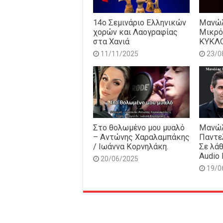
14o Σεμινάριο Ελληνικών
Μανώλ
χορών και Λαογραφίας
Μικρό
στα Χανιά
ΚΥΚΛ
11/11/2025
23/0
Στο θολωμένο μου μυαλό
Μανώλ
– Αντώνης Χαραλαμπάκης
Παντε
/ Ιωάννα Κορνηλάκη.
Σε λάθ
Audio 
20/06/2025
19/0