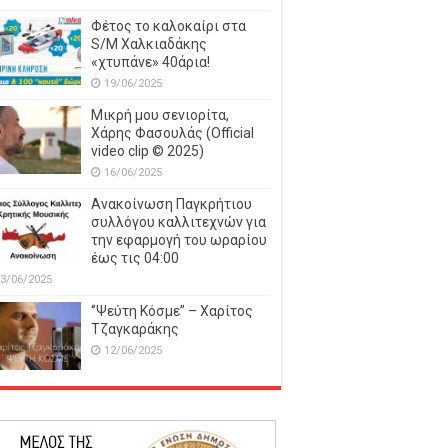
Φέτος το καλοκαίρι στα
S/M Χαλκιαδάκης
«χτυπάνε» 40άρια!
19/06/2025
Μικρή μου σενιορίτα,
Χάρης Φασουλάς (Official
video clip © 2025)
16/06/2025
Ανακοίνωση Παγκρήτιου
συλλόγου καλλιτεχνών για
την εφαρμογή του ωραρίου
έως τις 04:00
3/06/2025
‘’Ψεύτη Κόσμε’’ – Χαρίτος
Τζαγκαράκης
12/06/2025