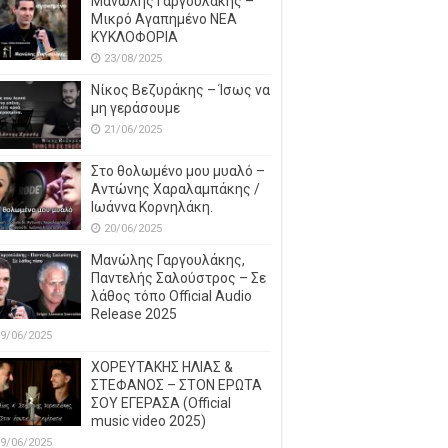
Μανώλης Γαργουλάκης –
Μικρό Αγαπημένο NEΑ
ΚΥΚΛΟΦΟΡΙΑ
23/08/2025
Νίκος Βεζυράκης – Ίσως να
μη γεράσουμε
21/06/2025
Στο θολωμένο μου μυαλό –
Αντώνης Χαραλαμπάκης /
Ιωάννα Κορνηλάκη.
20/06/2025
Μανώλης Γαργουλάκης,
Παντελής Σαλούστρος – Σε
λάθος τόπο Official Audio
Release 2025
9/06/2025
ΧΟΡΕΥΤΑΚΗΣ ΗΛΙΑΣ &
ΣΤΕΦΑΝΟΣ – ΣΤΟΝ ΕΡΩΤΑ
ΣΟΥ ΕΓΕΡΑΣΑ (Official
music video 2025)
9/06/2025