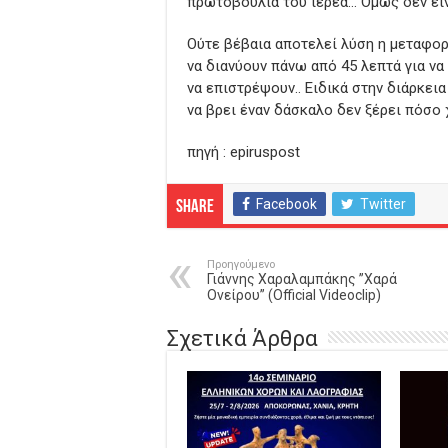
πρωτοβουλία του ιερέα… Όμως δεν είν
Ούτε βέβαια αποτελεί λύση η μεταφορ
να διανύουν πάνω από 45 λεπτά για να
να επιστρέψουν.. Ειδικά στην διάρκει
να βρει έναν δάσκαλο δεν ξέρει πόσο 
πηγή : epiruspost
Facebook
Twitter
Share
Προηγούμενο
Γιάννης Χαραλαμπάκης ”Χαρά
Ονείρου” (Official Videoclip)
Σχετικά Άρθρα