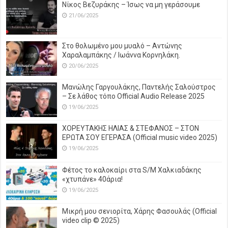
Νίκος Βεζυράκης – Ίσως να μη γεράσουμε
21/06/2025
Στο θολωμένο μου μυαλό – Αντώνης
Χαραλαμπάκης / Ιωάννα Κορνηλάκη.
20/06/2025
Μανώλης Γαργουλάκης, Παντελής Σαλούστρος
– Σε λάθος τόπο Official Audio Release 2025
19/06/2025
ΧΟΡΕΥΤΑΚΗΣ ΗΛΙΑΣ & ΣΤΕΦΑΝΟΣ – ΣΤΟΝ
ΕΡΩΤΑ ΣΟΥ ΕΓΕΡΑΣΑ (Official music video 2025)
19/06/2025
Φέτος το καλοκαίρι στα S/M Χαλκιαδάκης
«χτυπάνε» 40άρια!
19/06/2025
Μικρή μου σενιορίτα, Χάρης Φασουλάς (Official
video clip © 2025)