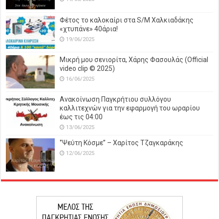
Φέτος το καλοκαίρι στα S/M Χαλκιαδάκης
«χτυπάνε» 40άρια!
19/06/2025
Μικρή μου σενιορίτα, Χάρης Φασουλάς (Official
video clip © 2025)
16/06/2025
Ανακοίνωση Παγκρήτιου συλλόγου
καλλιτεχνών για την εφαρμογή του ωραρίου
έως τις 04:00
13/06/2025
‘’Ψεύτη Κόσμε’’ – Χαρίτος Τζαγκαράκης
12/06/2025