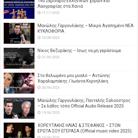
14o Σεμινάριο Ελληνικών χορών και
Λαογραφίας στα Χανιά
11/11/2025
Μανώλης Γαργουλάκης – Μικρό Αγαπημένο NEΑ
ΚΥΚΛΟΦΟΡΙΑ
23/08/2025
Νίκος Βεζυράκης – Ίσως να μη γεράσουμε
21/06/2025
Στο θολωμένο μου μυαλό – Αντώνης
Χαραλαμπάκης / Ιωάννα Κορνηλάκη.
20/06/2025
Μανώλης Γαργουλάκης, Παντελής Σαλούστρος
– Σε λάθος τόπο Official Audio Release 2025
19/06/2025
ΧΟΡΕΥΤΑΚΗΣ ΗΛΙΑΣ & ΣΤΕΦΑΝΟΣ – ΣΤΟΝ
ΕΡΩΤΑ ΣΟΥ ΕΓΕΡΑΣΑ (Official music video 2025)
19/06/2025