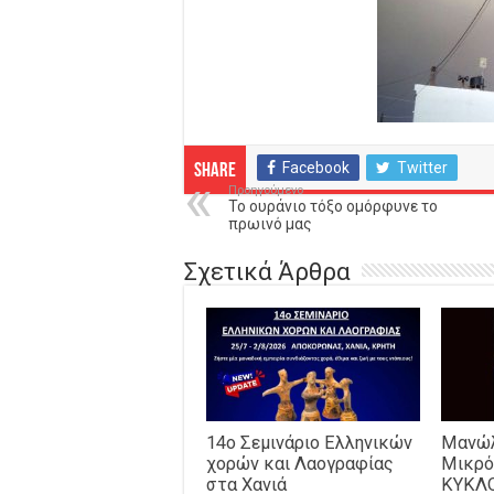
Facebook
Twitter
Share
Προηγούμενο
Το ουράνιο τόξο ομόρφυνε το
πρωινό μας
Σχετικά Άρθρα
14o Σεμινάριο Ελληνικών
Μανώλ
χορών και Λαογραφίας
Μικρό
στα Χανιά
ΚΥΚΛ