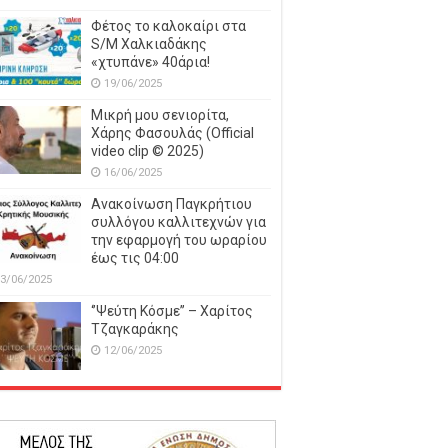
Φέτος το καλοκαίρι στα
S/M Χαλκιαδάκης
«χτυπάνε» 40άρια!
19/06/2025
Μικρή μου σενιορίτα,
Χάρης Φασουλάς (Official
video clip © 2025)
16/06/2025
Ανακοίνωση Παγκρήτιου
συλλόγου καλλιτεχνών για
την εφαρμογή του ωραρίου
έως τις 04:00
3/06/2025
‘’Ψεύτη Κόσμε’’ – Χαρίτος
Τζαγκαράκης
12/06/2025