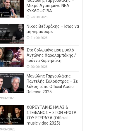
Μανώλης Γαργουλάκης –
Μικρό Αγαπημένο NEΑ
ΚΥΚΛΟΦΟΡΙΑ
23/08/2025
Νίκος Βεζυράκης – Ίσως να
μη γεράσουμε
21/06/2025
Στο θολωμένο μου μυαλό –
Αντώνης Χαραλαμπάκης /
Ιωάννα Κορνηλάκη.
20/06/2025
Μανώλης Γαργουλάκης,
Παντελής Σαλούστρος – Σε
λάθος τόπο Official Audio
Release 2025
9/06/2025
ΧΟΡΕΥΤΑΚΗΣ ΗΛΙΑΣ &
ΣΤΕΦΑΝΟΣ – ΣΤΟΝ ΕΡΩΤΑ
ΣΟΥ ΕΓΕΡΑΣΑ (Official
music video 2025)
9/06/2025