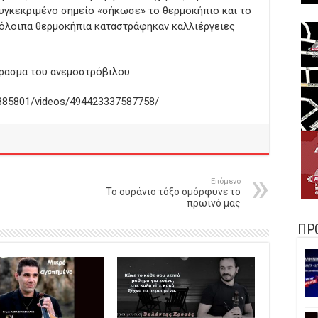
υγκεκριμένο σημείο «σήκωσε» το θερμοκήπιο και το
πόλοιπα θερμοκήπια καταστράφηκαν καλλιέργειες
ρασμα του ανεμοστρόβιλου:
885801/videos/494423337587758/
Επόμενο
Το ουράνιο τόξο ομόρφυνε το
πρωινό μας
ΠΡ