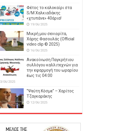
Φέτος το καλοκαίρι στα
S/M Χαλκιαδάκης
«χτυπάνε» 40άρια!
19/06/2025
Μικρή μου σενιορίτα,
Χάρης Φασουλάς (Official
video clip © 2025)
16/06/2025
Ανακοίνωση Παγκρήτιου
συλλόγου καλλιτεχνών για
την εφαρμογή του ωραρίου
έως τις 04:00
3/06/2025
‘’Ψεύτη Κόσμε’’ – Χαρίτος
Τζαγκαράκης
12/06/2025