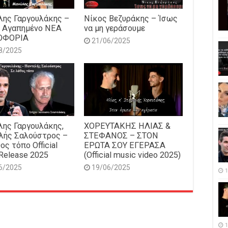
ης Γαργουλάκης –
Νίκος Βεζυράκης – Ίσως
 Αγαπημένο NEΑ
να μη γεράσουμε
ΟΦΟΡΙΑ
21/06/2025
8/2025
ης Γαργουλάκης,
ΧΟΡΕΥΤΑΚΗΣ ΗΛΙΑΣ &
λής Σαλούστρος –
ΣΤΕΦΑΝΟΣ – ΣΤΟΝ
ος τόπο Official
ΕΡΩΤΑ ΣΟΥ ΕΓΕΡΑΣΑ
Release 2025
(Official music video 2025)
6/2025
19/06/2025
1
1