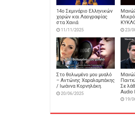
14o Σεμινάριο Ελληνικών
Μανώλ
χορών και Λαογραφίας
Μικρό
στα Χανιά
ΚΥΚΛ
11/11/2025
23/0
Στο θολωμένο μου μυαλό
Μανώλ
– Αντώνης Χαραλαμπάκης
Παντε
/ Ιωάννα Κορνηλάκη.
Σε λάθ
Audio 
20/06/2025
19/0