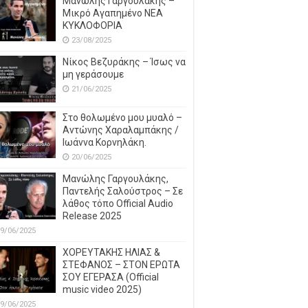
Μανώλης Γαργουλάκης –
Μικρό Αγαπημένο NEΑ
ΚΥΚΛΟΦΟΡΙΑ
23/08/2025
Νίκος Βεζυράκης – Ίσως να
μη γεράσουμε
21/06/2025
Στο θολωμένο μου μυαλό –
Αντώνης Χαραλαμπάκης /
Ιωάννα Κορνηλάκη.
20/06/2025
Μανώλης Γαργουλάκης,
Παντελής Σαλούστρος – Σε
λάθος τόπο Official Audio
Release 2025
9/06/2025
ΧΟΡΕΥΤΑΚΗΣ ΗΛΙΑΣ &
ΣΤΕΦΑΝΟΣ – ΣΤΟΝ ΕΡΩΤΑ
ΣΟΥ ΕΓΕΡΑΣΑ (Official
music video 2025)
9/06/2025