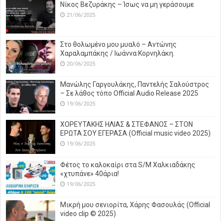
Νίκος Βεζυράκης – Ίσως να μη γεράσουμε
21/06/2025
Στο θολωμένο μου μυαλό – Αντώνης
Χαραλαμπάκης / Ιωάννα Κορνηλάκη.
20/06/2025
Μανώλης Γαργουλάκης, Παντελής Σαλούστρος
– Σε λάθος τόπο Official Audio Release 2025
19/06/2025
ΧΟΡΕΥΤΑΚΗΣ ΗΛΙΑΣ & ΣΤΕΦΑΝΟΣ – ΣΤΟΝ
ΕΡΩΤΑ ΣΟΥ ΕΓΕΡΑΣΑ (Official music video 2025)
19/06/2025
Φέτος το καλοκαίρι στα S/M Χαλκιαδάκης
«χτυπάνε» 40άρια!
19/06/2025
Μικρή μου σενιορίτα, Χάρης Φασουλάς (Official
video clip © 2025)