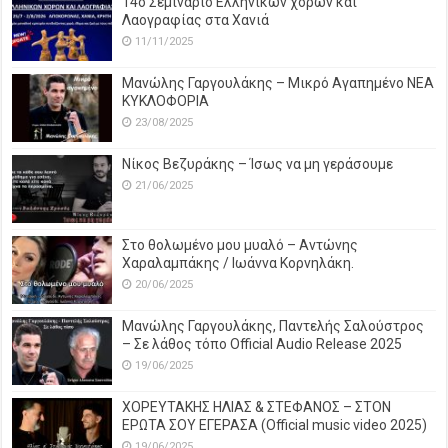
14o Σεμινάριο Ελληνικών χορών και
Λαογραφίας στα Χανιά
11/11/2025
Μανώλης Γαργουλάκης – Μικρό Αγαπημένο NEΑ
ΚΥΚΛΟΦΟΡΙΑ
23/08/2025
Νίκος Βεζυράκης – Ίσως να μη γεράσουμε
21/06/2025
Στο θολωμένο μου μυαλό – Αντώνης
Χαραλαμπάκης / Ιωάννα Κορνηλάκη.
20/06/2025
Μανώλης Γαργουλάκης, Παντελής Σαλούστρος
– Σε λάθος τόπο Official Audio Release 2025
19/06/2025
ΧΟΡΕΥΤΑΚΗΣ ΗΛΙΑΣ & ΣΤΕΦΑΝΟΣ – ΣΤΟΝ
ΕΡΩΤΑ ΣΟΥ ΕΓΕΡΑΣΑ (Official music video 2025)
19/06/2025