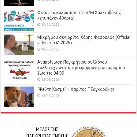
Φέτος το καλοκαίρι στα S/M Χαλκιαδάκης
«χτυπάνε» 40άρια!
19/06/2025
Μικρή μου σενιορίτα, Χάρης Φασουλάς (Official
video clip © 2025)
16/06/2025
Ανακοίνωση Παγκρήτιου συλλόγου
καλλιτεχνών για την εφαρμογή του ωραρίου
έως τις 04:00
13/06/2025
‘’Ψεύτη Κόσμε’’ – Χαρίτος Τζαγκαράκης
12/06/2025