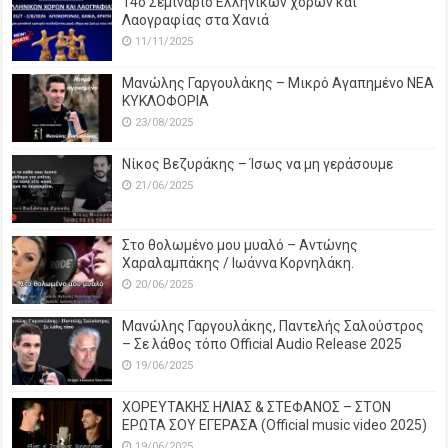
14o Σεμινάριο Ελληνικών χορών και
Λαογραφίας στα Χανιά
11/11/2025
Μανώλης Γαργουλάκης – Μικρό Αγαπημένο NEΑ
ΚΥΚΛΟΦΟΡΙΑ
23/08/2025
Νίκος Βεζυράκης – Ίσως να μη γεράσουμε
21/06/2025
Στο θολωμένο μου μυαλό – Αντώνης
Χαραλαμπάκης / Ιωάννα Κορνηλάκη.
20/06/2025
Μανώλης Γαργουλάκης, Παντελής Σαλούστρος
– Σε λάθος τόπο Official Audio Release 2025
19/06/2025
ΧΟΡΕΥΤΑΚΗΣ ΗΛΙΑΣ & ΣΤΕΦΑΝΟΣ – ΣΤΟΝ
ΕΡΩΤΑ ΣΟΥ ΕΓΕΡΑΣΑ (Official music video 2025)
19/06/2025