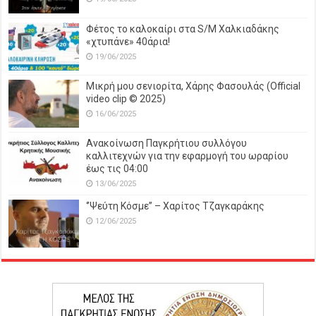
Φέτος το καλοκαίρι στα S/M Χαλκιαδάκης
«χτυπάνε» 40άρια!
19/06/2025
Μικρή μου σενιορίτα, Χάρης Φασουλάς (Official
video clip © 2025)
16/06/2025
Ανακοίνωση Παγκρήτιου συλλόγου
καλλιτεχνών για την εφαρμογή του ωραρίου
έως τις 04:00
13/06/2025
‘’Ψεύτη Κόσμε’’ – Χαρίτος Τζαγκαράκης
12/06/2025