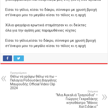
Είσαι το γέλιο, είσαι το δάκρυ, σύννεφο με χρυσή βροχή
στ’όνειρο μου το μεγάλο είσαι το τέλος κι η αρχή
Χίλια φεγγάρια ερωτικά σταμάτησαν κι οι δείκτες
όλα για την αγάπη μας παραμυθένιες νύχτες
Είσαι το γέλιο,είσαι το δάκρυ, σύννεφο με χρυσή βροχή
στ’όνειρο μου το μεγάλο είσαι το τέλος κι η αρχή
Προηγούμενο
Θέλω να γράψω θέλω να πω –
Πελαγία Ροδουσάκη Βαγγέλης
Μαυρουδής Official Video Clip
2024
Επόμενο
“Μια Αγκαλιά Τραγούδια” –
Γιώργος Γκερεδάκης
κηποθέατρο “Μάνος
Χατζιδάκις”