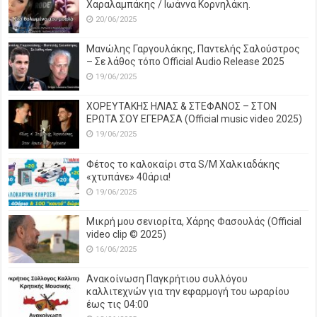
Χαραλαμπάκης / Ιωάννα Κορνηλάκη.
20/06/2025
Μανώλης Γαργουλάκης, Παντελής Σαλούστρος
– Σε λάθος τόπο Official Audio Release 2025
19/06/2025
ΧΟΡΕΥΤΑΚΗΣ ΗΛΙΑΣ & ΣΤΕΦΑΝΟΣ – ΣΤΟΝ
ΕΡΩΤΑ ΣΟΥ ΕΓΕΡΑΣΑ (Official music video 2025)
19/06/2025
Φέτος το καλοκαίρι στα S/M Χαλκιαδάκης
«χτυπάνε» 40άρια!
19/06/2025
Μικρή μου σενιορίτα, Χάρης Φασουλάς (Official
video clip © 2025)
16/06/2025
Ανακοίνωση Παγκρήτιου συλλόγου
καλλιτεχνών για την εφαρμογή του ωραρίου
έως τις 04:00