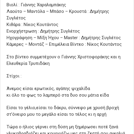
Βιολί : Γιάννης Χαραλαμπάκης
Λαούτο – Μαντόλα – Μπάσο – Κρουστά : Δημήτρης
Συγλέτος
Κιθάρα : Νίκος Κουτάντος
Ενορχήστρωση : Δημήτρης Συγλέτος
Ηχογράφηση – Μίξη Ήχου – Master : Δημήτρης Συγλέτος
Κάμερες – Μοντάζ – Επιμέλεια Βίντεο : Νίκος Κουτάντος
Στο βίντεο συμμετέχουν ο Γιάννης Χριστοφοράκης και η
Ελευθερία Τρυπιδάκη
Στίχοι :
Άνεμος είσαι ερωτικός, αγάπης ψιχαλίδα
κι όλο το φως το λαμπερό στα δυο σου μάτια είδα
Είσαι το γέλιο,είσαι το δάκρυ, σύννεφο με χρυσή βροχή
στ’όνειρο μου το μεγάλο είσαι το τέλος κι η αρχή
Τώρα ο ήλιος γέρνει στη δύση μη ξημέρωσει ποτέ ξανά
γλυκοβραδιάζει και κουρνιάζω μες στη ζεστή σου αγκαλιά