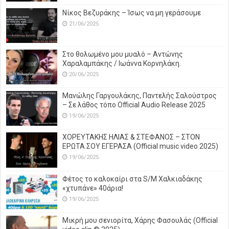
Νίκος Βεζυράκης – Ίσως να μη γεράσουμε
21/06/2025
Στο θολωμένο μου μυαλό – Αντώνης
Χαραλαμπάκης / Ιωάννα Κορνηλάκη.
20/06/2025
Μανώλης Γαργουλάκης, Παντελής Σαλούστρος
– Σε λάθος τόπο Official Audio Release 2025
19/06/2025
ΧΟΡΕΥΤΑΚΗΣ ΗΛΙΑΣ & ΣΤΕΦΑΝΟΣ – ΣΤΟΝ
ΕΡΩΤΑ ΣΟΥ ΕΓΕΡΑΣΑ (Official music video 2025)
19/06/2025
Φέτος το καλοκαίρι στα S/M Χαλκιαδάκης
«χτυπάνε» 40άρια!
19/06/2025
Μικρή μου σενιορίτα, Χάρης Φασουλάς (Official