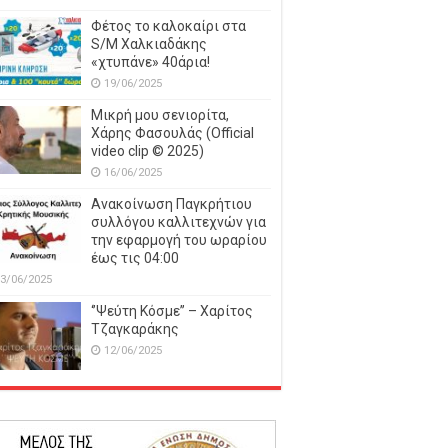
Φέτος το καλοκαίρι στα
S/M Χαλκιαδάκης
«χτυπάνε» 40άρια!
19/06/2025
Μικρή μου σενιορίτα,
Χάρης Φασουλάς (Official
video clip © 2025)
16/06/2025
Ανακοίνωση Παγκρήτιου
συλλόγου καλλιτεχνών για
την εφαρμογή του ωραρίου
έως τις 04:00
3/06/2025
‘’Ψεύτη Κόσμε’’ – Χαρίτος
Τζαγκαράκης
12/06/2025