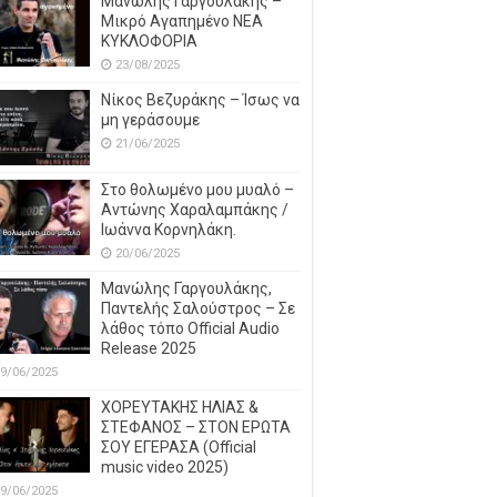
Μανώλης Γαργουλάκης –
Μικρό Αγαπημένο NEΑ
ΚΥΚΛΟΦΟΡΙΑ
23/08/2025
Νίκος Βεζυράκης – Ίσως να
μη γεράσουμε
21/06/2025
Στο θολωμένο μου μυαλό –
Αντώνης Χαραλαμπάκης /
Ιωάννα Κορνηλάκη.
20/06/2025
Μανώλης Γαργουλάκης,
Παντελής Σαλούστρος – Σε
λάθος τόπο Official Audio
Release 2025
9/06/2025
ΧΟΡΕΥΤΑΚΗΣ ΗΛΙΑΣ &
ΣΤΕΦΑΝΟΣ – ΣΤΟΝ ΕΡΩΤΑ
ΣΟΥ ΕΓΕΡΑΣΑ (Official
music video 2025)
9/06/2025