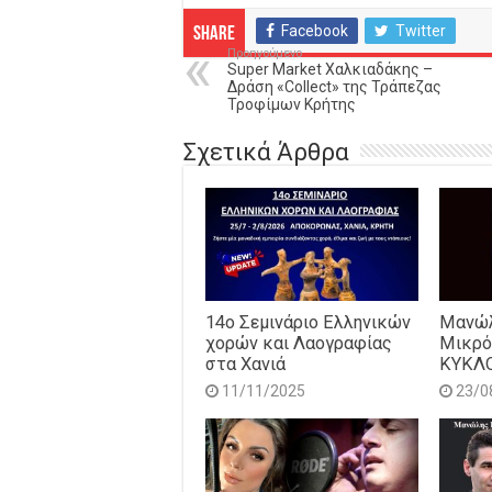
Facebook
Twitter
Share
Προηγούμενο
Super Market Χαλκιαδάκης –
Δράση «Collect» της Τράπεζας
Τροφίμων Κρήτης
Σχετικά Άρθρα
14o Σεμινάριο Ελληνικών
Μανώλ
χορών και Λαογραφίας
Μικρό
στα Χανιά
ΚΥΚΛ
11/11/2025
23/0