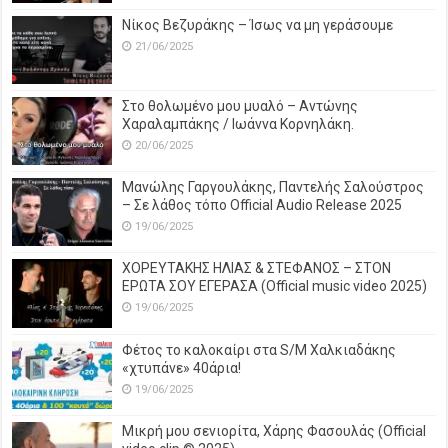
Νίκος Βεζυράκης – Ίσως να μη γεράσουμε
21/06/2025
Στο θολωμένο μου μυαλό – Αντώνης
Χαραλαμπάκης / Ιωάννα Κορνηλάκη.
20/06/2025
Μανώλης Γαργουλάκης, Παντελής Σαλούστρος
– Σε λάθος τόπο Official Audio Release 2025
19/06/2025
ΧΟΡΕΥΤΑΚΗΣ ΗΛΙΑΣ & ΣΤΕΦΑΝΟΣ – ΣΤΟΝ
ΕΡΩΤΑ ΣΟΥ ΕΓΕΡΑΣΑ (Official music video 2025)
19/06/2025
Φέτος το καλοκαίρι στα S/M Χαλκιαδάκης
«χτυπάνε» 40άρια!
19/06/2025
Μικρή μου σενιορίτα, Χάρης Φασουλάς (Official