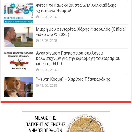
Φέτος το καλοκαίρι στα S/M Χαλκιαδάκης
«χτυπάνε» 40άρια!
19/06/2025
Μικρή μου σενιορίτα, Χάρης Φασουλάς (Official
video clip © 2025)
16/06/2025
Ανακοίνωση Παγκρήτιου συλλόγου
καλλιτεχνών για την εφαρμογή του ωραρίου
έως τις 04:00
13/06/2025
‘’Ψεύτη Κόσμε’’ – Χαρίτος Τζαγκαράκης
12/06/2025