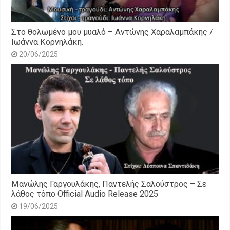
Στο θολωμένο μου μυαλό – Αντώνης Χαραλαμπάκης /
Ιωάννα Κορνηλάκη.
20/06/2025
Μανώλης Γαργουλάκης, Παντελής Σαλούστρος – Σε
λάθος τόπο Official Audio Release 2025
19/06/2025