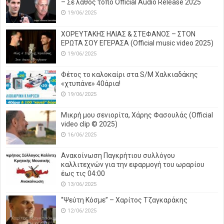
– Σε λάθος τόπο Official Audio Release 2025
19/06/2025
ΧΟΡΕΥΤΑΚΗΣ ΗΛΙΑΣ & ΣΤΕΦΑΝΟΣ – ΣΤΟΝ
ΕΡΩΤΑ ΣΟΥ ΕΓΕΡΑΣΑ (Official music video 2025)
19/06/2025
Φέτος το καλοκαίρι στα S/M Χαλκιαδάκης
«χτυπάνε» 40άρια!
19/06/2025
Μικρή μου σενιορίτα, Χάρης Φασουλάς (Official
video clip © 2025)
16/06/2025
Ανακοίνωση Παγκρήτιου συλλόγου
καλλιτεχνών για την εφαρμογή του ωραρίου
έως τις 04:00
13/06/2025
‘’Ψεύτη Κόσμε’’ – Χαρίτος Τζαγκαράκης
12/06/2025