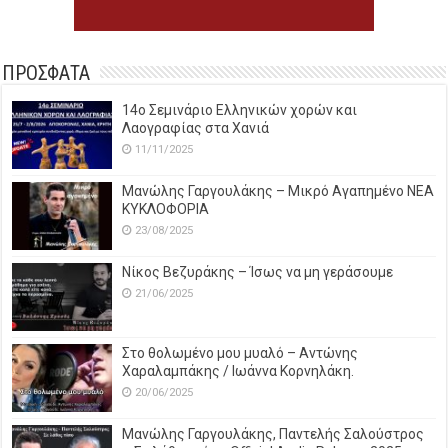
ΠΡΟΣΦΑΤΑ
14o Σεμινάριο Ελληνικών χορών και
Λαογραφίας στα Χανιά
11/11/2025
Μανώλης Γαργουλάκης – Μικρό Αγαπημένο NEΑ
ΚΥΚΛΟΦΟΡΙΑ
23/08/2025
Νίκος Βεζυράκης – Ίσως να μη γεράσουμε
21/06/2025
Στο θολωμένο μου μυαλό – Αντώνης
Χαραλαμπάκης / Ιωάννα Κορνηλάκη.
20/06/2025
Μανώλης Γαργουλάκης, Παντελής Σαλούστρος