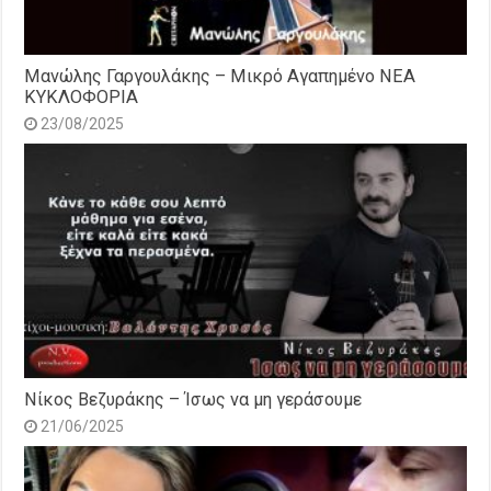
Μανώλης Γαργουλάκης – Μικρό Αγαπημένο NEΑ
ΚΥΚΛΟΦΟΡΙΑ
23/08/2025
Νίκος Βεζυράκης – Ίσως να μη γεράσουμε
21/06/2025