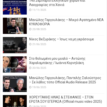
14o Σεμινάριο Ελληνικών χορών και
Λαογραφίας στα Χανιά
11/11/2025
Μανώλης Γαργουλάκης – Μικρό Αγαπημένο NEΑ
ΚΥΚΛΟΦΟΡΙΑ
23/08/2025
Νίκος Βεζυράκης – Ίσως να μη γεράσουμε
21/06/2025
Στο θολωμένο μου μυαλό – Αντώνης
Χαραλαμπάκης / Ιωάννα Κορνηλάκη.
20/06/2025
Μανώλης Γαργουλάκης, Παντελής Σαλούστρος
– Σε λάθος τόπο Official Audio Release 2025
19/06/2025
ΧΟΡΕΥΤΑΚΗΣ ΗΛΙΑΣ & ΣΤΕΦΑΝΟΣ – ΣΤΟΝ
ΕΡΩΤΑ ΣΟΥ ΕΓΕΡΑΣΑ (Official music video 2025)
19/06/2025