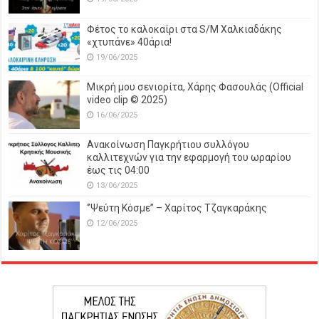
Φέτος το καλοκαίρι στα S/M Χαλκιαδάκης
«χτυπάνε» 40άρια!
19/06/2025
Μικρή μου σενιορίτα, Χάρης Φασουλάς (Official
video clip © 2025)
16/06/2025
Ανακοίνωση Παγκρήτιου συλλόγου
καλλιτεχνών για την εφαρμογή του ωραρίου
έως τις 04:00
13/06/2025
‘’Ψεύτη Κόσμε’’ – Χαρίτος Τζαγκαράκης
12/06/2025