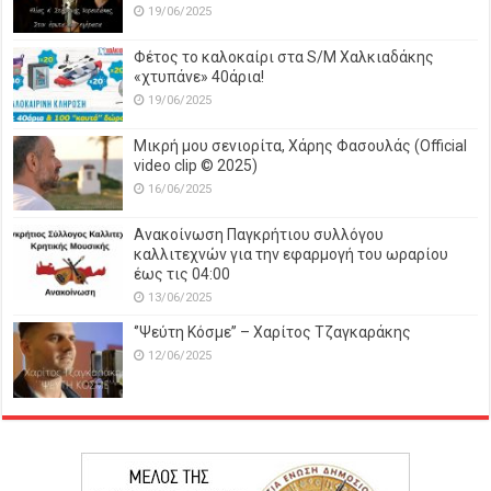
19/06/2025
Φέτος το καλοκαίρι στα S/M Χαλκιαδάκης
«χτυπάνε» 40άρια!
19/06/2025
Μικρή μου σενιορίτα, Χάρης Φασουλάς (Official
video clip © 2025)
16/06/2025
Ανακοίνωση Παγκρήτιου συλλόγου
καλλιτεχνών για την εφαρμογή του ωραρίου
έως τις 04:00
13/06/2025
‘’Ψεύτη Κόσμε’’ – Χαρίτος Τζαγκαράκης
12/06/2025