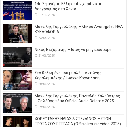
14o Σεμινάριο Ελληνικών χορών και
Λαογραφίας στα Χανιά
11/11/2025
Μανώλης Γαργουλάκης – Μικρό Αγαπημένο NEΑ
ΚΥΚΛΟΦΟΡΙΑ
23/08/2025
Νίκος Βεζυράκης – Ίσως να μη γεράσουμε
21/06/2025
Στο θολωμένο μου μυαλό – Αντώνης
Χαραλαμπάκης / Ιωάννα Κορνηλάκη.
20/06/2025
Μανώλης Γαργουλάκης, Παντελής Σαλούστρος
– Σε λάθος τόπο Official Audio Release 2025
19/06/2025
ΧΟΡΕΥΤΑΚΗΣ ΗΛΙΑΣ & ΣΤΕΦΑΝΟΣ – ΣΤΟΝ
ΕΡΩΤΑ ΣΟΥ ΕΓΕΡΑΣΑ (Official music video 2025)