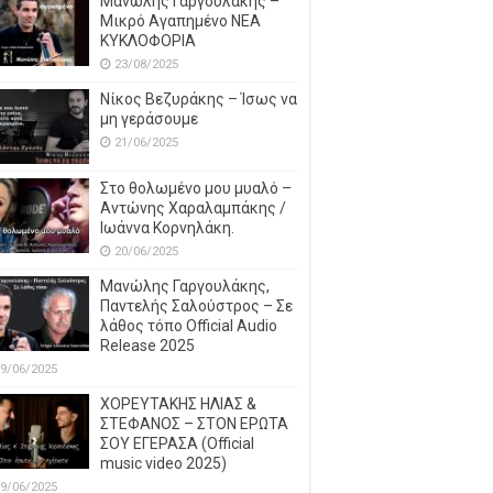
Μανώλης Γαργουλάκης –
Μικρό Αγαπημένο NEΑ
ΚΥΚΛΟΦΟΡΙΑ
23/08/2025
Νίκος Βεζυράκης – Ίσως να
μη γεράσουμε
21/06/2025
Στο θολωμένο μου μυαλό –
Αντώνης Χαραλαμπάκης /
Ιωάννα Κορνηλάκη.
20/06/2025
Μανώλης Γαργουλάκης,
Παντελής Σαλούστρος – Σε
λάθος τόπο Official Audio
Release 2025
9/06/2025
ΧΟΡΕΥΤΑΚΗΣ ΗΛΙΑΣ &
ΣΤΕΦΑΝΟΣ – ΣΤΟΝ ΕΡΩΤΑ
ΣΟΥ ΕΓΕΡΑΣΑ (Official
music video 2025)
9/06/2025