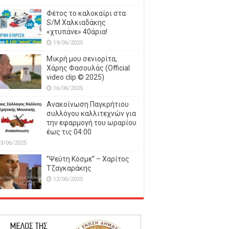
Φέτος το καλοκαίρι στα
S/M Χαλκιαδάκης
«χτυπάνε» 40άρια!
19/06/2025
Μικρή μου σενιορίτα,
Χάρης Φασουλάς (Official
video clip © 2025)
16/06/2025
Ανακοίνωση Παγκρήτιου
συλλόγου καλλιτεχνών για
την εφαρμογή του ωραρίου
έως τις 04:00
3/06/2025
‘’Ψεύτη Κόσμε’’ – Χαρίτος
Τζαγκαράκης
12/06/2025