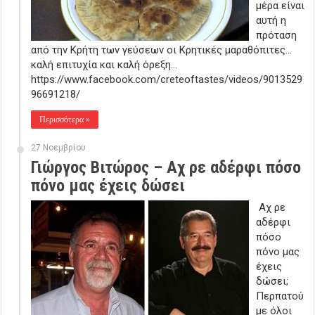
μέρα είναι
αυτή η
πρόταση
από την Κρήτη των γεύσεων οι Κρητικές μαραθόπιτες…
καλή επιτυχία και καλή όρεξη…
https://www.facebook.com/creteoftastes/videos/9013529
96691218/
Περισσότερα »
27 Νοεμβρίου
Γιώργος Βιτώρος – Αχ ρε αδέρφι πόσο
πόνο μας έχεις δώσει
Αχ ρε
αδέρφι
πόσο
πόνο μας
έχεις
δώσει;
Περπατού
με όλοι