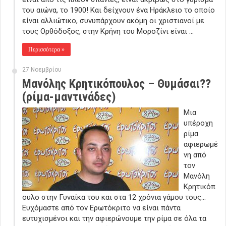
του αιώνα, το 1900! Και δείχνουν ένα Ηράκλειο το οποίο
είναι αλλιώτικο, συνυπάρχουν ακόμη οι χριστιανοί με
τους Ορθόδοξος, στην Κρήνη του Μοροζίνι είναι …
Περισσότερα »
27 Νοεμβρίου
Μανόλης Κρητικόπουλος – Θυμάσαι??
(ρίμα-μαντινάδες)
Μια
υπέροχη
ρίμα
αφιερωμέ
νη από
τον
Μανόλη
Κρητικόπ
ουλο στην Γυναίκα του και στα 12 χρόνια γάμου τους…
Ευχόμαστε από τον Ερωτόκριτο να είναι πάντα
ευτυχισμένοι και την αφιερώνουμε την ρίμα σε όλα τα