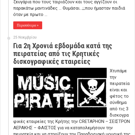
ζευγάρια που τους ταιριάζουν και τους αγγίζουν οι
παρακάτω μαντινάδες … Θυμάσαι…;;;που ήμασταν παιδιά
όταν με πρωτο …
Περισσότερα »
25 Νοεμβρίου
Για 2η Χρονιά εβδομάδα κατά της
πειρατείας από τις Κρητικές
δισκογραφικές εταιρείες
Χτυπάμε
την
πειρατεία
είναι και
φέτος το
σύνθημα
από τις 3
δισκογρα
φικές εταιρείες της Κρήτης την CRETAPHON – ΣΕΙΣΤΡΟΝ
ΑΕΡΑΚΗΣ – ΦΑΙΣΤΟΣ για να καταπολεμήσουν την
πειρατεία και να στηρίξουν την Παραδοσιακή μουσική της