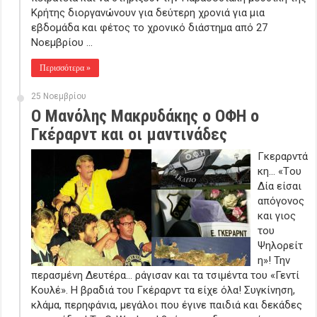
Κρήτης διοργανώνουν για δεύτερη χρονιά για μια
εβδομάδα και φέτος το χρονικό διάστημα από 27
Νοεμβρίου …
Περισσότερα »
25 Νοεμβρίου
O Μανόλης Μακρυδάκης ο ΟΦΗ ο
Γκέραρντ και οι μαντινάδες
Γκεραρντά
κη… «Tου
Δία είσαι
απόγονος
και γιoς
του
Ψηλορείτ
η»! Την
περασμένη Δευτέρα… ράγισαν και τα τσιμέντα του «Γεντί
Κουλέ». Η βραδιά του Γκέραρντ τα είχε όλα! Συγκίνηση,
κλάμα, περηφάνια, μεγάλοι που έγινε παιδιά και δεκάδες