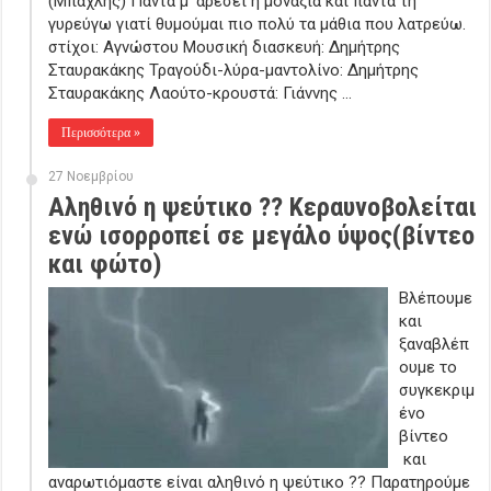
(Μπάχλης) Πάντα μ’ αρέσει η μοναξιά και πάντα τη
γυρεύγω γιατί θυμούμαι πιο πολύ τα μάθια που λατρεύω.
στίχοι: Αγνώστου Μουσική διασκευή: Δημήτρης
Σταυρακάκης Τραγούδι-λύρα-μαντολίνο: Δημήτρης
Σταυρακάκης Λαούτο-κρουστά: Γιάννης …
Περισσότερα »
27 Νοεμβρίου
Αληθινό η ψεύτικο ?? Κεραυνοβολείται
ενώ ισορροπεί σε μεγάλο ύψος(βίντεο
και φώτο)
Βλέπουμε
και
ξαναβλέπ
ουμε το
συγκεκριμ
ένο
βίντεο
και
αναρωτιόμαστε είναι αληθινό η ψεύτικο ?? Παρατηρούμε