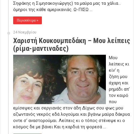
Σηφάκης η Σιμησακογιώργης) τα μαύρα μας τα χάλια…
όμηροι της κάθε αμερικανιάς. Ω-ΠΙΣΩ …
Περισσότερα »
24 Νοεμβρίου
Χαριστή Κουκουμπεδάκη – Μου λείπεις
(ρίμα-μαντιναδες)
Μου
λείπεις κι
είν’ η
ζήση μου
άχαρη και
ρημάδι απ’
τον καιρό
που
εμίσεψες και σεργιανάς στον άδη Δίχως σου φως μου
αζωντανός νεκρός εδά λογούμαι και βγάνω μαύρα δάκρυα
οντε σ’ αναστορούμαι. Λείπεις κι ο τόπος στένεψε κι ο
κόσμος δε με βάνει Και η καρδιά τη φορεσά …