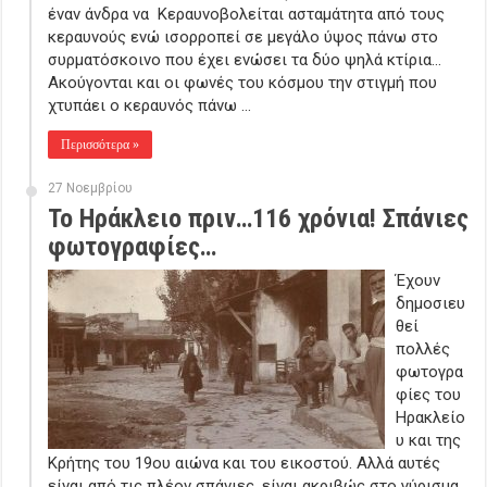
έναν άνδρα να Κεραυνοβολείται ασταμάτητα από τους
κεραυνούς ενώ ισορροπεί σε μεγάλο ύψος πάνω στο
συρματόσκοινο που έχει ενώσει τα δύο ψηλά κτίρια…
Ακούγονται και οι φωνές του κόσμου την στιγμή που
χτυπάει ο κεραυνός πάνω …
Περισσότερα »
27 Νοεμβρίου
Το Ηράκλειο πριν…116 χρόνια! Σπάνιες
φωτογραφίες…
Έχουν
δημοσιευ
θεί
πολλές
φωτογρα
φίες του
Ηρακλείο
υ και της
Κρήτης του 19ου αιώνα και του εικοστού. Αλλά αυτές
είναι από τις πλέον σπάνιες, είναι ακριβώς στο γύρισμα