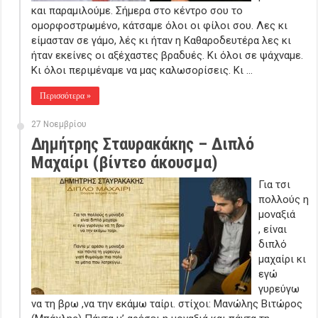
και παραμιλούμε. Σήμερα στο κέντρο σου το
ομορφοστρωμένο, κάτσαμε όλοι οι φίλοι σου. Λες κι
είμασταν σε γάμο, λές κι ήταν η Καθαροδευτέρα λες κι
ήταν εκείνες οι αξέχαστες βραδυές. Κι όλοι σε ψάχναμε.
Κι όλοι περιμέναμε να μας καλωσορίσεις. Κι …
Περισσότερα »
27 Νοεμβρίου
Δημήτρης Σταυρακάκης – Διπλό
Μαχαίρι (βίντεο άκουσμα)
Για τσι
πολλούς η
μοναξιά
, είναι
διπλό
μαχαίρι κι
εγώ
γυρεύγω
να τη βρω ,να την εκάμω ταίρι. στίχοι: Μανώλης Βιτώρος