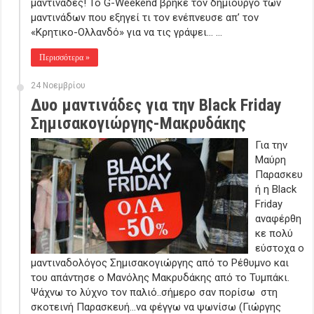
μαντινάδες! Το G-Weekend βρήκε τον δημιουργό των
μαντινάδων που εξηγεί τι τον ενέπνευσε απ’ τον
«Κρητικο-Ολλανδό» για να τις γράψει… …
Περισσότερα »
24 Νοεμβρίου
Δυο μαντινάδες για την Black Friday
Σημισακογιώργης-Μακρυδάκης
Για την
Μαύρη
Παρασκευ
ή η Black
Friday
αναφέρθη
κε πολύ
εύστοχα ο
μαντιναδολόγος Σημισακογιώργης από το Ρέθυμνο και
του απάντησε ο Μανόλης Μακρυδάκης από το Τυμπάκι.
Ψάχνω το λύχνο τον παλιό..σήμερο σαν πορίσω στη
σκοτεινή Παρασκευή…να φέγγω να ψωνίσω (Γιώργης