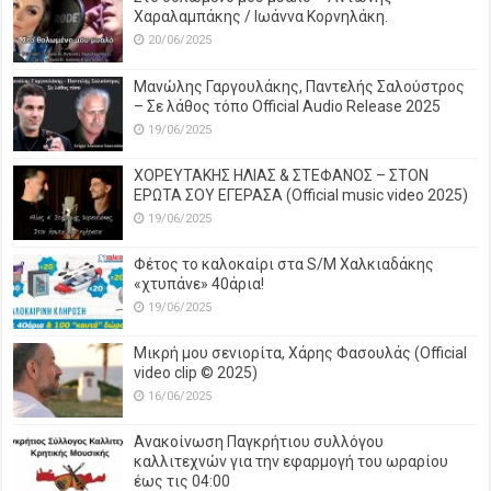
Χαραλαμπάκης / Ιωάννα Κορνηλάκη.
20/06/2025
Μανώλης Γαργουλάκης, Παντελής Σαλούστρος
– Σε λάθος τόπο Official Audio Release 2025
19/06/2025
ΧΟΡΕΥΤΑΚΗΣ ΗΛΙΑΣ & ΣΤΕΦΑΝΟΣ – ΣΤΟΝ
ΕΡΩΤΑ ΣΟΥ ΕΓΕΡΑΣΑ (Official music video 2025)
19/06/2025
Φέτος το καλοκαίρι στα S/M Χαλκιαδάκης
«χτυπάνε» 40άρια!
19/06/2025
Μικρή μου σενιορίτα, Χάρης Φασουλάς (Official
video clip © 2025)
16/06/2025
Ανακοίνωση Παγκρήτιου συλλόγου
καλλιτεχνών για την εφαρμογή του ωραρίου
έως τις 04:00