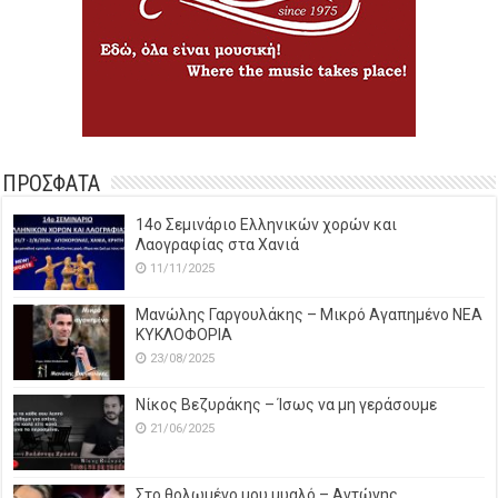
ΠΡΟΣΦΑΤΑ
14o Σεμινάριο Ελληνικών χορών και
Λαογραφίας στα Χανιά
11/11/2025
Μανώλης Γαργουλάκης – Μικρό Αγαπημένο NEΑ
ΚΥΚΛΟΦΟΡΙΑ
23/08/2025
Νίκος Βεζυράκης – Ίσως να μη γεράσουμε
21/06/2025
Στο θολωμένο μου μυαλό – Αντώνης