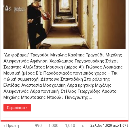
περπατήσω
και
τη
σημαία
στο
ψέμα
δε
θα
αφήσω.
“Δε φοβάμαι” Τραγούδι: Μιχάλης Κακέπης Τραγούδι: Μιχάλης
Αλεφαντινός Αφήγηση: Χαράλαμπος Γαργανουράκης Στίχοι:
Σαράντης Αλιβιζάτος Μουσική (μέρος Α’): Γιώργος Λουκάκης
Μουσική (μέρος Β΄): Παραδοσιακός ποντιακός χορός – Τικ
Φιλική συμμετοχή: Δέσποινα Σπαντιδάκη Στο ρόλο της
Ελπίδας: Αναστασία Μοσχολάκη Λύρα κρητική: Μιχάλης
Αλεφαντινός Λύρα ποντιακή: Στέλιος Γεωργιάδης Λαούτο:
Μιχάλης Μπουτσάκης Νταούλι: Παναγιώτης …
Περισσότερα »
« Πρώτη
...
990
1,000
1,010
«
Σελίδα 1,020 από 1,079