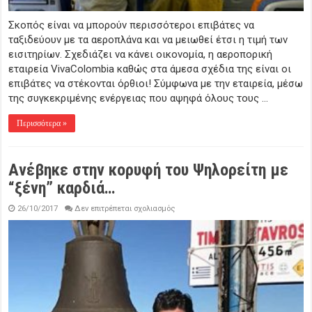
Σκοπός είναι να μπορούν περισσότεροι επιβάτες να
ταξιδεύουν με τα αεροπλάνα και να μειωθεί έτσι η τιμή των
εισιτηρίων. Σχεδιάζει να κάνει οικονομία, η αεροπορική
εταιρεία VivaColombia καθώς στα άμεσα σχέδια της είναι οι
επιβάτες να στέκονται όρθιοι! Σύμφωνα με την εταιρεία, μέσω
της συγκεκριμένης ενέργειας που αψηφά όλους τους …
Περισσότερα »
Aνέβηκε στην κορυφή του Ψηλορείτη με
“ξένη” καρδιά…
στο
26/10/2017
Δεν επιτρέπεται σχολιασμός
Aνέβηκε
στην
κορυφή
του
Ψηλορείτη
με
“ξένη”
καρδιά…