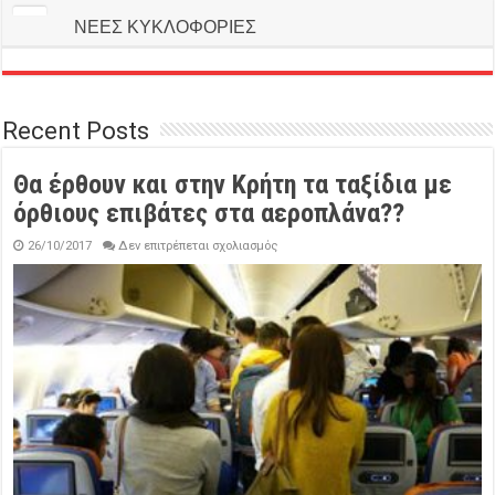
ΝΕΕΣ ΚΥΚΛΟΦΟΡΙΕΣ
Recent Posts
Θα έρθουν και στην Κρήτη τα ταξίδια με
όρθιους επιβάτες στα αεροπλάνα??
στο
26/10/2017
Δεν επιτρέπεται σχολιασμός
Θα
έρθουν
και
στην
Κρήτη
τα
ταξίδια
με
όρθιους
επιβάτες
στα
αεροπλάνα??