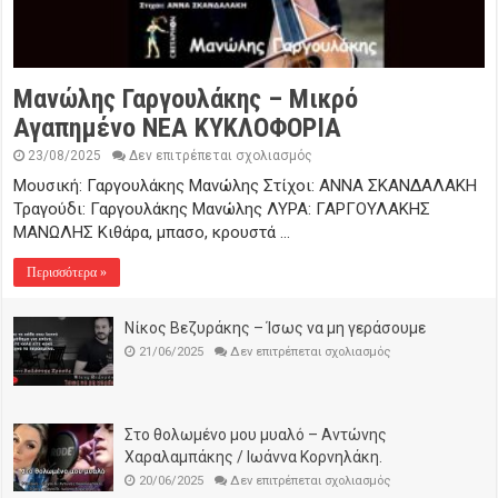
Μανώλης Γαργουλάκης – Μικρό
Αγαπημένο NEΑ ΚΥΚΛΟΦΟΡΙΑ
στο
23/08/2025
Δεν επιτρέπεται σχολιασμός
Μανώλης
Μουσική: Γαργουλάκης Μανώλης Στίχοι: ΑΝΝΑ ΣΚΑΝΔΑΛΑΚΗ
Γαργουλάκης
–
Τραγούδι: Γαργουλάκης Μανώλης ΛΥΡΑ: ΓΑΡΓΟΥΛΑΚΗΣ
Μικρό
ΜΑΝΩΛΗΣ Κιθάρα, μπασο, κρουστά …
Αγαπημένο
NEΑ
ΚΥΚΛΟΦΟΡΙΑ
Περισσότερα »
Νίκος Βεζυράκης – Ίσως να μη γεράσουμε
στο
21/06/2025
Δεν επιτρέπεται σχολιασμός
Νίκος
Βεζυράκης
–
Ίσως
να
Στο θολωμένο μου μυαλό – Αντώνης
μη
γεράσουμε
Χαραλαμπάκης / Ιωάννα Κορνηλάκη.
στο
20/06/2025
Δεν επιτρέπεται σχολιασμός
Στο