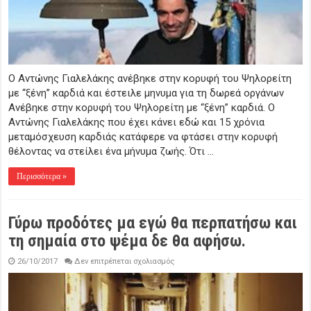
Ο Αντώνης Γιαλελάκης ανέβηκε στην κορυφή του Ψηλορείτη
με “ξένη” καρδιά και έστειλε μηνυμα για τη δωρεά οργάνων
Ανέβηκε στην κορυφή του Ψηλορείτη με “ξένη” καρδιά. Ο
Αντώνης Γιαλελάκης που έχει κάνει εδώ και 15 χρόνια
μεταμόσχευση καρδιάς κατάφερε να φτάσει στην κορυφή
θέλοντας να στείλει ένα μήνυμα ζωής. Ότι …
Περισσότερα »
Γύρω προδότες μα εγώ θα περπατήσω και
τη σημαία στο ψέμα δε θα αφήσω.
στο
26/10/2017
Δεν επιτρέπεται σχολιασμός
Γύρω
προδότες
μα
εγώ
θα