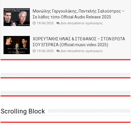
θολωμένο
μου
μυαλό
Μανώλης Γαργουλάκης, Παντελής Σαλούστρος –
–
Σε λάθος τόπο Official Audio Release 2025
Αντώνης
Χαραλαμπάκης
στο
19/06/2025
Δεν επιτρέπεται σχολιασμός
/
Μανώλης
Ιωάννα
Γαργουλάκης,
Κορνηλάκη.
Παντελής
Σαλούστρος
ΧΟΡΕΥΤΑΚΗΣ ΗΛΙΑΣ & ΣΤΕΦΑΝΟΣ – ΣΤΟΝ ΕΡΩΤΑ
–
ΣΟΥ ΕΓΕΡΑΣΑ (Official music video 2025)
Σε
λάθος
στο
19/06/2025
Δεν επιτρέπεται σχολιασμός
τόπο
ΧΟΡΕΥΤΑΚΗΣ
Official
ΗΛΙΑΣ
Audio
&
Release
ΣΤΕΦΑΝΟΣ
2025
–
ΣΤΟΝ
ΕΡΩΤΑ
ΣΟΥ
ΕΓΕΡΑΣΑ
(Official
music
video
2025)
Scrolling Block