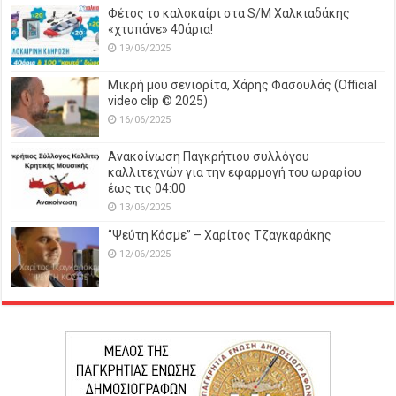
Φέτος το καλοκαίρι στα S/M Χαλκιαδάκης
«χτυπάνε» 40άρια!
19/06/2025
Μικρή μου σενιορίτα, Χάρης Φασουλάς (Official
video clip © 2025)
16/06/2025
Ανακοίνωση Παγκρήτιου συλλόγου
καλλιτεχνών για την εφαρμογή του ωραρίου
έως τις 04:00
13/06/2025
‘’Ψεύτη Κόσμε’’ – Χαρίτος Τζαγκαράκης
12/06/2025