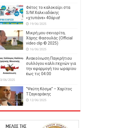
Φέτος το καλοκαίρι στα
S/M Χαλκιαδάκης
«χτυπάνε» 40άρια!
19/06/2025
Μικρή μου σενιορίτα,
Χάρης Φασουλάς (Official
video clip © 2025)
16/06/2025
Ανακοίνωση Παγκρήτιου
συλλόγου καλλιτεχνών για
την εφαρμογή του ωραρίου
έως τις 04:00
3/06/2025
‘’Ψεύτη Κόσμε’’ – Χαρίτος
Τζαγκαράκης
12/06/2025