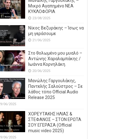
Μανώλης Γαργουλάκης –
Μικρό Αγαπημένο NEΑ
ΚΥΚΛΟΦΟΡΙΑ
23/08/2025
Νίκος Βεζυράκης – Ίσως να
μη γεράσουμε
21/06/2025
Στο θολωμένο μου μυαλό –
Αντώνης Χαραλαμπάκης /
Ιωάννα Κορνηλάκη.
20/06/2025
Μανώλης Γαργουλάκης,
Παντελής Σαλούστρος – Σε
λάθος τόπο Official Audio
Release 2025
9/06/2025
ΧΟΡΕΥΤΑΚΗΣ ΗΛΙΑΣ &
ΣΤΕΦΑΝΟΣ – ΣΤΟΝ ΕΡΩΤΑ
ΣΟΥ ΕΓΕΡΑΣΑ (Official
music video 2025)
9/06/2025