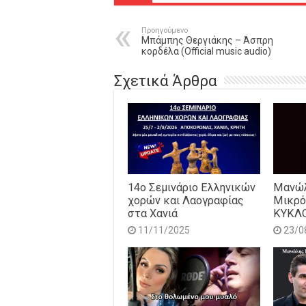
Προηγούμενο
Μπάμπης Θεργιάκης – Άσπρη
κορδέλα (Official music audio)
Σχετικά Άρθρα
14o Σεμινάριο Ελληνικών
Μανώλ
χορών και Λαογραφίας
Μικρό
στα Χανιά
ΚΥΚΛ
11/11/2025
23/0