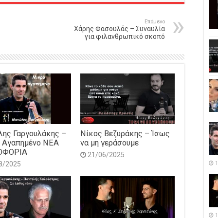
Επόμενο
Χάρης Φασουλάς – Συναυλία
για φιλανθρωπικό σκοπό
ης Γαργουλάκης –
Νίκος Βεζυράκης – Ίσως
 Αγαπημένο NEΑ
να μη γεράσουμε
ΟΦΟΡΙΑ
21/06/2025
8/2025
1
1