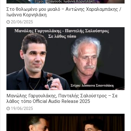
Στο θολωμένο μου μυαλό – Αντώνης Χαραλαμπάκης /
Ιωάννα Κορνηλάκη.
20/06/2025
Μανώλης Γαργουλάκης, Παντελής Σαλούστρος – Σε
λάθος τόπο Official Audio Release 2025
19/06/2025