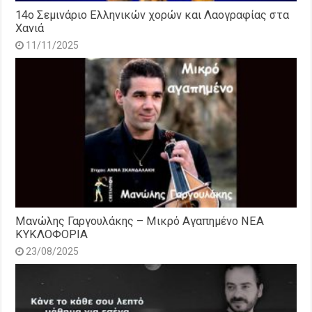
14o Σεμινάριο Ελληνικών χορών και Λαογραφίας στα
Χανιά
11/11/2025
Μανώλης Γαργουλάκης – Μικρό Αγαπημένο NEΑ
ΚΥΚΛΟΦΟΡΙΑ
23/08/2025