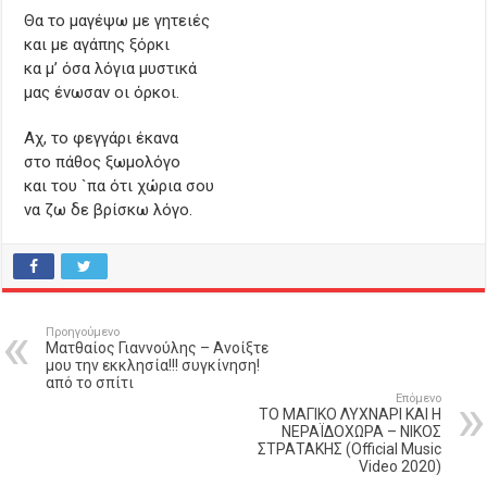
Θα το μαγέψω με γητειές
και με αγάπης ξόρκι
κα μ’ όσα λόγια μυστικά
μας ένωσαν οι όρκοι.
Αχ, το φεγγάρι έκανα
στο πάθος ξωμολόγο
και του `πα ότι χώρια σου
να ζω δε βρίσκω λόγο.
Προηγούμενο
Ματθαίος Γιαννούλης – Ανοίξτε
μου την εκκλησία!!! συγκίνηση!
από το σπίτι
Επόμενο
ΤΟ ΜΑΓΙΚΟ ΛΥΧΝΑΡΙ ΚΑΙ Η
ΝΕΡΑΪΔΟΧΩΡΑ – ΝΙΚΟΣ
ΣΤΡΑΤΑΚΗΣ (Official Music
Video 2020)