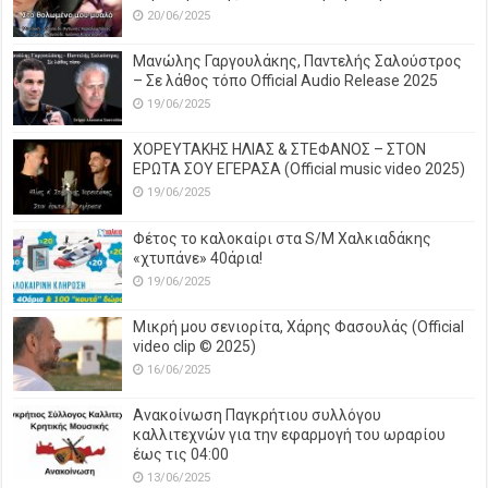
20/06/2025
Μανώλης Γαργουλάκης, Παντελής Σαλούστρος
– Σε λάθος τόπο Official Audio Release 2025
19/06/2025
ΧΟΡΕΥΤΑΚΗΣ ΗΛΙΑΣ & ΣΤΕΦΑΝΟΣ – ΣΤΟΝ
ΕΡΩΤΑ ΣΟΥ ΕΓΕΡΑΣΑ (Official music video 2025)
19/06/2025
Φέτος το καλοκαίρι στα S/M Χαλκιαδάκης
«χτυπάνε» 40άρια!
19/06/2025
Μικρή μου σενιορίτα, Χάρης Φασουλάς (Official
video clip © 2025)
16/06/2025
Ανακοίνωση Παγκρήτιου συλλόγου
καλλιτεχνών για την εφαρμογή του ωραρίου
έως τις 04:00
13/06/2025