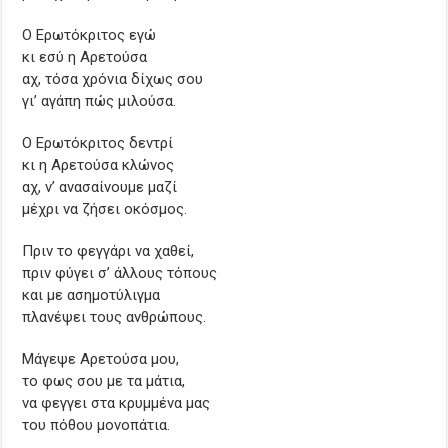
Ο Ερωτόκριτος εγώ
κι εσύ η Αρετούσα
αχ, τόσα χρόνια δίχως σου
γι’ αγάπη πώς μιλούσα.
Ο Ερωτόκριτος δεντρί
κι η Αρετούσα κλώνος
αχ, ν’ ανασαίνουμε μαζί
μέχρι να ζήσει οκόσμος.
Πριν το φεγγάρι να χαθεί,
πριν φύγει σ’ άλλους τόπους
και με ασημοτύλιγμα
πλανέψει τους ανθρώπους.
Μάγεψε Αρετούσα μου,
το φως σου με τα μάτια,
να φεγγει στα κρυμμένα μας
του πόθου μονοπάτια.