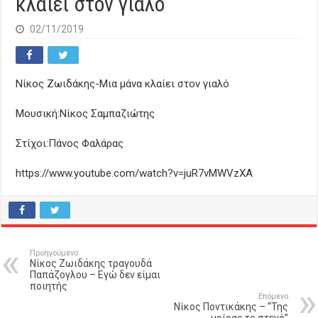
κλαίει στον γιαλό
02/11/2019
Νίκος Ζωιδάκης-Μια μάνα κλαίει στον γιαλό
Μουσική:Νίκος Σαμπαζιώτης
Στίχοι:Πάνος Φαλάρας
https://www.youtube.com/watch?v=juR7vMWVzXA
Προηγούμενο
Νίκος Ζωιδάκης τραγουδά
Παπάζογλου – Εγώ δεν είμαι
ποιητής
Επόμενο
Νίκος Ποντικάκης – “Της
μοίρας το στενό”