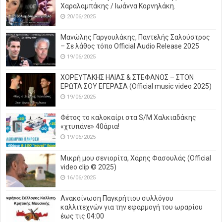
Χαραλαμπάκης / Ιωάννα Κορνηλάκη.
20/06/2025
Μανώλης Γαργουλάκης, Παντελής Σαλούστρος
– Σε λάθος τόπο Official Audio Release 2025
19/06/2025
ΧΟΡΕΥΤΑΚΗΣ ΗΛΙΑΣ & ΣΤΕΦΑΝΟΣ – ΣΤΟΝ
ΕΡΩΤΑ ΣΟΥ ΕΓΕΡΑΣΑ (Official music video 2025)
19/06/2025
Φέτος το καλοκαίρι στα S/M Χαλκιαδάκης
«χτυπάνε» 40άρια!
19/06/2025
Μικρή μου σενιορίτα, Χάρης Φασουλάς (Official
video clip © 2025)
16/06/2025
Ανακοίνωση Παγκρήτιου συλλόγου
καλλιτεχνών για την εφαρμογή του ωραρίου
έως τις 04:00