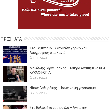
ΠΡΟΣΦΑΤΑ
14o Σεμινάριο Ελληνικών χορών και
Λαογραφίας στα Χανιά
11/11/2025
Μανώλης Γαργουλάκης – Μικρό Αγαπημένο NEΑ
ΚΥΚΛΟΦΟΡΙΑ
23/08/2025
Νίκος Βεζυράκης – Ίσως να μη γεράσουμε
21/06/2025
Στο θολωμένο μου μυαλό – Αντώνης