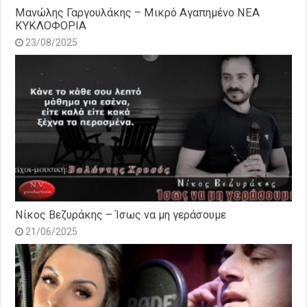
Μανώλης Γαργουλάκης – Μικρό Αγαπημένο NEΑ
ΚΥΚΛΟΦΟΡΙΑ
23/08/2025
Νίκος Βεζυράκης – Ίσως να μη γεράσουμε
21/06/2025