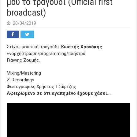
μου το τραγούδι (Οfficial first
broadcast)
20/04/2019
Στίχοι-μουσική-τραγούδι :
Κωστής Χρονάκης
Ενορχήστρωση/programming/πλήκτρα
Γιάννης Ζουμής.
Mixing/Mastering
Z-Recordings
Φωτογραφίες:Χρήστος Τζώρτζης
Aφιερωμένο σε ότι αγαπημένο έχουμε χάσει…