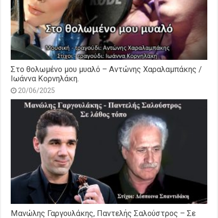
Στο θολωμένο μου μυαλό – Αντώνης Χαραλαμπάκης /
Ιωάννα Κορνηλάκη.
20/06/2025
Μανώλης Γαργουλάκης, Παντελής Σαλούστρος – Σε