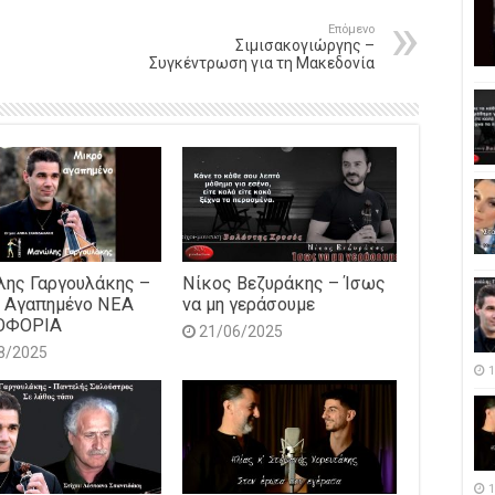
Επόμενο
Σιμισακογιώργης –
Συγκέντρωση για τη Μακεδονία
ης Γαργουλάκης –
Νίκος Βεζυράκης – Ίσως
 Αγαπημένο NEΑ
να μη γεράσουμε
ΟΦΟΡΙΑ
21/06/2025
8/2025
1
1