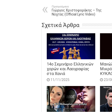
Προηγούμενο
Γιώργος Χριστοφοράκης – Της
Νύχτας (Official Lyric Video)
Σχετικά Άρθρα
14o Σεμινάριο Ελληνικών
Μανώλ
χορών και Λαογραφίας
Μικρό
στα Χανιά
ΚΥΚΛ
11/11/2025
23/0