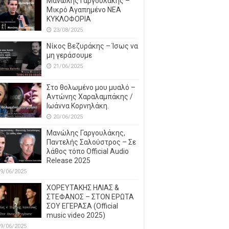
Μανώλης Γαργουλάκης –
Μικρό Αγαπημένο NEΑ
ΚΥΚΛΟΦΟΡΙΑ
23/08/2025
Νίκος Βεζυράκης – Ίσως να
μη γεράσουμε
21/06/2025
Στο θολωμένο μου μυαλό –
Αντώνης Χαραλαμπάκης /
Ιωάννα Κορνηλάκη.
20/06/2025
Μανώλης Γαργουλάκης,
Παντελής Σαλούστρος – Σε
λάθος τόπο Official Audio
Release 2025
9/06/2025
ΧΟΡΕΥΤΑΚΗΣ ΗΛΙΑΣ &
ΣΤΕΦΑΝΟΣ – ΣΤΟΝ ΕΡΩΤΑ
ΣΟΥ ΕΓΕΡΑΣΑ (Official
music video 2025)
9/06/2025