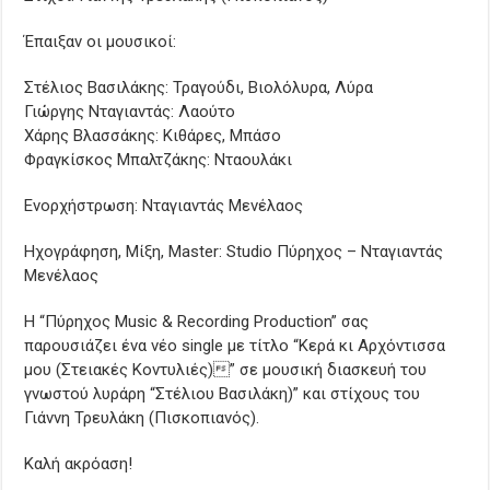
Έπαιξαν οι μουσικοί:
Στέλιος Βασιλάκης: Τραγούδι, Βιολόλυρα, Λύρα
Γιώργης Νταγιαντάς: Λαούτο
Χάρης Βλασσάκης: Κιθάρες, Μπάσο
Φραγκίσκος Μπαλτζάκης: Νταουλάκι
Ενορχήστρωση: Νταγιαντάς Μενέλαος
Ηχογράφηση, Μίξη, Master: Studio Πύρηχος – Νταγιαντάς
Μενέλαος
Η “Πύρηχος Music & Recording Production” σας
παρουσιάζει ένα νέο single με τίτλο “Κερά κι Αρχόντισσα
μου (Στειακές Κοντυλιές)” σε μουσική διασκευή του
γνωστού λυράρη “Στέλιου Βασιλάκη)” και στίχους του
Γιάννη Τρευλάκη (Πισκοπιανός).
Καλή ακρόαση!