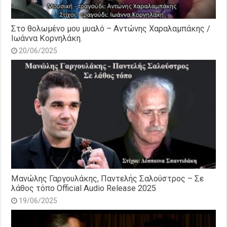
Στο θολωμένο μου μυαλό – Αντώνης Χαραλαμπάκης /
Ιωάννα Κορνηλάκη.
20/06/2025
Μανώλης Γαργουλάκης, Παντελής Σαλούστρος – Σε
λάθος τόπο Official Audio Release 2025
19/06/2025