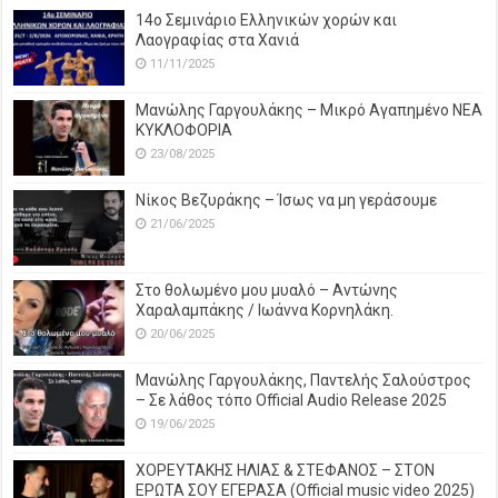
14o Σεμινάριο Ελληνικών χορών και
Λαογραφίας στα Χανιά
11/11/2025
Μανώλης Γαργουλάκης – Μικρό Αγαπημένο NEΑ
ΚΥΚΛΟΦΟΡΙΑ
23/08/2025
Νίκος Βεζυράκης – Ίσως να μη γεράσουμε
21/06/2025
Στο θολωμένο μου μυαλό – Αντώνης
Χαραλαμπάκης / Ιωάννα Κορνηλάκη.
20/06/2025
Μανώλης Γαργουλάκης, Παντελής Σαλούστρος
– Σε λάθος τόπο Official Audio Release 2025
19/06/2025
ΧΟΡΕΥΤΑΚΗΣ ΗΛΙΑΣ & ΣΤΕΦΑΝΟΣ – ΣΤΟΝ
ΕΡΩΤΑ ΣΟΥ ΕΓΕΡΑΣΑ (Official music video 2025)