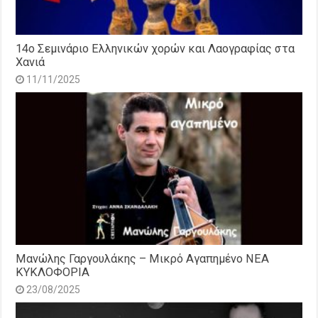
14o Σεμινάριο Ελληνικών χορών και Λαογραφίας στα
Χανιά
11/11/2025
Μανώλης Γαργουλάκης – Μικρό Αγαπημένο NEΑ
ΚΥΚΛΟΦΟΡΙΑ
23/08/2025