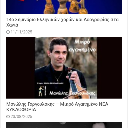
14o Σεμινάριο Ελληνικών χορών και Λαογραφίας στα
Χανιά
11/11/2025
Μανώλης Γαργουλάκης – Μικρό Αγαπημένο NEΑ
ΚΥΚΛΟΦΟΡΙΑ
23/08/2025