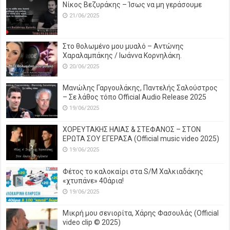
Νίκος Βεζυράκης – Ίσως να μη γεράσουμε
21/06/2025
Στο θολωμένο μου μυαλό – Αντώνης
Χαραλαμπάκης / Ιωάννα Κορνηλάκη.
20/06/2025
Μανώλης Γαργουλάκης, Παντελής Σαλούστρος
– Σε λάθος τόπο Official Audio Release 2025
19/06/2025
ΧΟΡΕΥΤΑΚΗΣ ΗΛΙΑΣ & ΣΤΕΦΑΝΟΣ – ΣΤΟΝ
ΕΡΩΤΑ ΣΟΥ ΕΓΕΡΑΣΑ (Official music video 2025)
19/06/2025
Φέτος το καλοκαίρι στα S/M Χαλκιαδάκης
«χτυπάνε» 40άρια!
19/06/2025
Μικρή μου σενιορίτα, Χάρης Φασουλάς (Official
video clip © 2025)