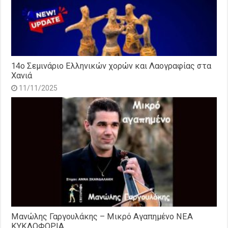
14o Σεμινάριο Ελληνικών χορών και Λαογραφίας στα
Χανιά
11/11/2025
Μανώλης Γαργουλάκης – Μικρό Αγαπημένο NEΑ
ΚΥΚΛΟΦΟΡΙΑ