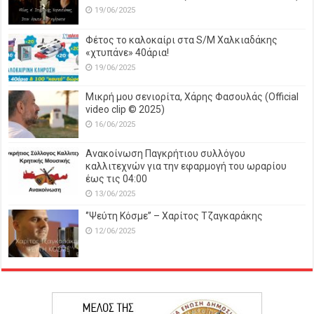
19/06/2025
Φέτος το καλοκαίρι στα S/M Χαλκιαδάκης
«χτυπάνε» 40άρια!
19/06/2025
Μικρή μου σενιορίτα, Χάρης Φασουλάς (Official
video clip © 2025)
16/06/2025
Ανακοίνωση Παγκρήτιου συλλόγου
καλλιτεχνών για την εφαρμογή του ωραρίου
έως τις 04:00
13/06/2025
‘’Ψεύτη Κόσμε’’ – Χαρίτος Τζαγκαράκης
12/06/2025