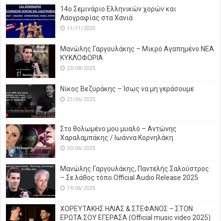
14o Σεμινάριο Ελληνικών χορών και
Λαογραφίας στα Χανιά
11/11/2025
Μανώλης Γαργουλάκης – Μικρό Αγαπημένο NEΑ
ΚΥΚΛΟΦΟΡΙΑ
23/08/2025
Νίκος Βεζυράκης – Ίσως να μη γεράσουμε
21/06/2025
Στο θολωμένο μου μυαλό – Αντώνης
Χαραλαμπάκης / Ιωάννα Κορνηλάκη.
20/06/2025
Μανώλης Γαργουλάκης, Παντελής Σαλούστρος
– Σε λάθος τόπο Official Audio Release 2025
19/06/2025
ΧΟΡΕΥΤΑΚΗΣ ΗΛΙΑΣ & ΣΤΕΦΑΝΟΣ – ΣΤΟΝ
ΕΡΩΤΑ ΣΟΥ ΕΓΕΡΑΣΑ (Official music video 2025)