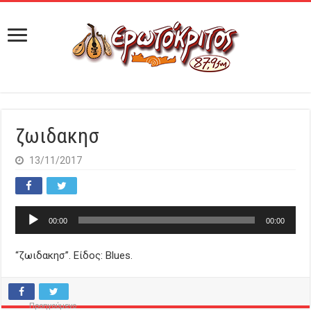
ζωιδακησ
13/11/2017
Πρόγραμμα
00:00
00:00
Αναπαραγωγής
Ήχου
“ζωιδακησ”. Είδος: Blues.
Προηγούμενο